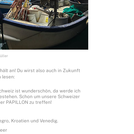
üller
hält an! Du wirst also auch in Zukunft
 lesen:
Schweiz ist wunderschön, da werde ich
 bestehen. Schon um unsere Schweizer
er PAPILLON zu treffen!
gro, Kroatien und Venedig.
eer