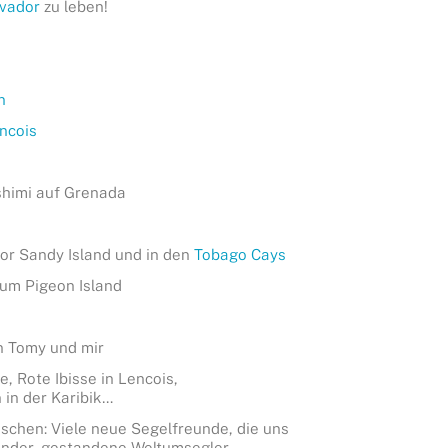
lvador
zu leben!
n
encois
shimi auf Grenada
vor Sandy Island und in den
Tobago Cays
um Pigeon Island
n Tomy und mir
 Rote Ibisse in Lencois,
in der Karibik…
chen: Viele neue Segelfreunde, die uns
inder, gestandene Weltumsegler,