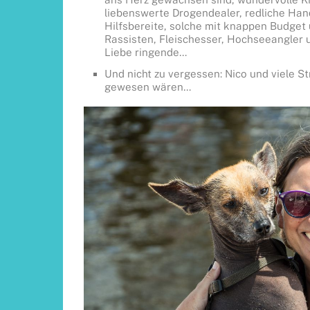
liebenswerte Drogendealer, redliche Han
Hilfsbereite, solche mit knappen Budget u
Rassisten, Fleischesser, Hochseeangler u
Liebe ringende…
Und nicht zu vergessen: Nico und viele S
gewesen wären…