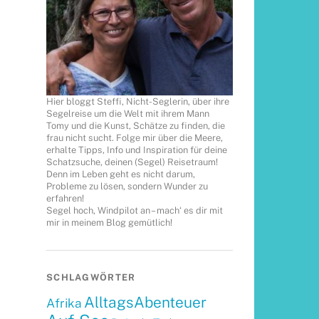
Hier bloggt Steffi, Nicht-Seglerin, über ihre
Segelreise um die Welt mit ihrem Mann
Tomy und die Kunst, Schätze zu finden, die
frau nicht sucht. Folge mir über die Meere,
erhalte Tipps, Info und Inspiration für deine
Schatzsuche, deinen (Segel) Reisetraum!
Denn im Leben geht es nicht darum,
Probleme zu lösen, sondern Wunder zu
erfahren!
Segel hoch, Windpilot an – mach‘ es dir mit
mir in meinem Blog gemütlich!
SCHLAGWÖRTER
AlltagsAbenteuer
Afrika