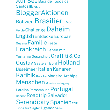
Auf See
Baia de Todos os
Santos
Biskaya
BloggerAktionen
Brasilien
Bolivien
Cabo
Daheim
Challenge
Verde
English
Entdecke Europa
F.
Familie
Feste
Guyana
Frankreich
Gehen mit
Graffiti & Co
Yemanja
Gesundheit
Holland
Gustav
Gäste an Bord
Kanaren
Italien
IJsselmeer
Karibik
Madeira Archipel
Korsika
Menschen
Monatsspaziergang
Portugal
Paraiba/Pernambuco
Roadtrip
Salvador
Rezept
Serendipity
Spanien
SVG
Uganda
Tipps für Segler
Video