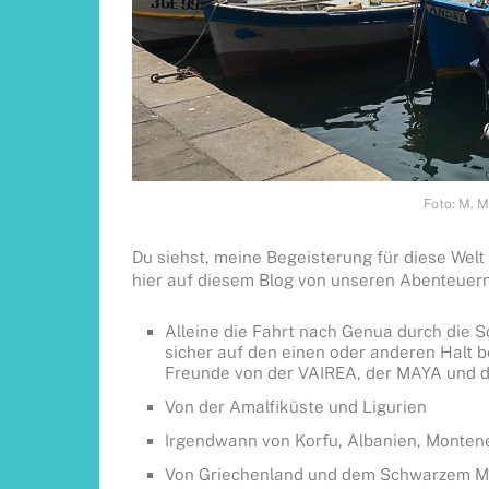
Foto: M. M
Du siehst, meine Begeisterung für diese Welt 
hier auf diesem Blog von unseren Abenteuern
Alleine die Fahrt nach Genua durch die 
sicher auf den einen oder anderen Halt
Freunde von der VAIREA, der MAYA und d
Von der Amalfiküste und Ligurien
Irgendwann von Korfu, Albanien, Montene
Von Griechenland und dem Schwarzem M