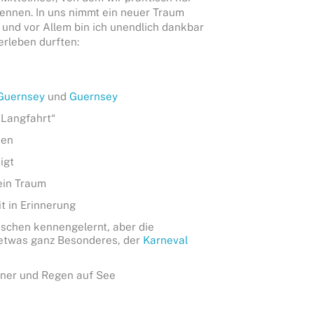
ennen. In uns nimmt ein neuer Traum
u und vor Allem bin ich unendlich dankbar
 erleben durften:
Guernsey
und
Guernsey
„Langfahrt“
ien
igt
ein Traum
it in Erinnerung
schen kennengelernt, aber die
 etwas ganz Besonderes, der
Karneval
nner und Regen auf See