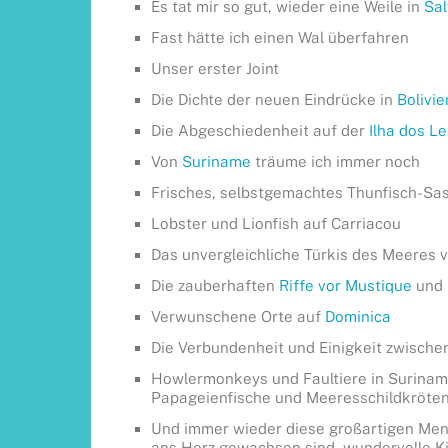
Es tat mir so gut, wieder eine Weile in
Sa
Fast hätte ich einen Wal überfahren
Unser erster Joint
Die Dichte der neuen Eindrücke in
Bolivie
Die Abgeschiedenheit auf der
Ilha dos L
Von
Suriname
träume ich immer noch
Frisches, selbstgemachtes Thunfisch-Sa
Lobster und Lionfish auf Carriacou
Das unvergleichliche Türkis des Meeres 
Die zauberhaften
Riffe vor Mustique
und 
Verwunschene Orte auf
Dominica
Die Verbundenheit und Einigkeit zwische
Howlermonkeys und Faultiere in Suriname,
Papageienfische und Meeresschildkröten 
Und immer wieder diese großartigen Mens
ans Herz gewachsen sind, wundervolle K