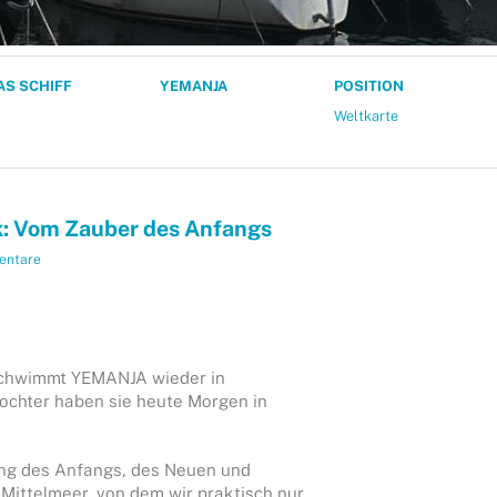
AS SCHIFF
YEMANJA
POSITION
Weltkarte
ik: Vom Zauber des Anfangs
entare
 schwimmt YEMANJA wieder in
chter haben sie heute Morgen in
ßung des Anfangs, des Neuen und
Mittelmeer, von dem wir praktisch nur