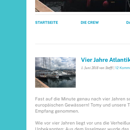
STARTSEITE
DIE CREW
D
Vier Jahre Atlant
1. Juni 2018
von Steffi
|
12 Komm
Fast auf die Minute genau nach vier Jahren
europäischen Gewässern! Tomy und unsere To
Empfang genommen.
Wie vor vier Jahren liegt vor uns die Verhei
Unbekannten: Aus dem Ijsselmeer wurde das 