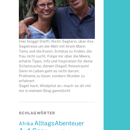
Hier bloggt Steffi, Nicht-Seglerin, über ihre
Segelreise um die Welt mit ihrem Mann
Tomy und die Kunst, Schätze zu finden, die
frau nicht sucht. Folge mir über die Meere,
erhalte Tipps, Info und Inspiration für deine
Schatzsuche, deinen (Segel) Reisetraum!
Denn im Leben geht es nicht darum,
Probleme zu lösen, sondern Wunder zu
erfahren!
Segel hoch, Windpilot an – mach‘ es dir mit
mir in meinem Blog gemütlich!
SCHLAGWÖRTER
AlltagsAbenteuer
Afrika