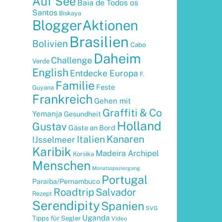
Auf See
Baia de Todos os
Santos
Biskaya
BloggerAktionen
Brasilien
Bolivien
Cabo
Daheim
Challenge
Verde
English
Entdecke Europa
F.
Familie
Feste
Guyana
Frankreich
Gehen mit
Graffiti & Co
Yemanja
Gesundheit
Holland
Gustav
Gäste an Bord
Kanaren
Italien
IJsselmeer
Karibik
Madeira Archipel
Korsika
Menschen
Monatsspaziergang
Portugal
Paraiba/Pernambuco
Roadtrip
Salvador
Rezept
Serendipity
Spanien
SVG
Uganda
Tipps für Segler
Video