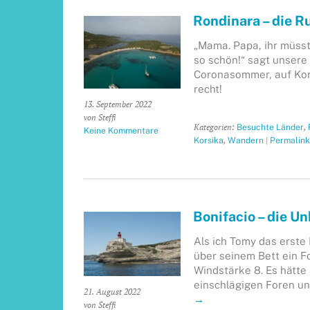
Rondinara – die R
„Mama. Papa, ihr müsst
so schön!“ sagt unsere 
Coronasommer, auf Kors
recht!
13. September 2022
von Steffi
Kategorien:
,
Besuchte Länder
Keine Kommentare
,
|
Korsika
Wandern
Permalink
Bonifacio – die U
Als ich Tomy das erste 
über seinem Bett ein F
Windstärke 8. Es hätte
einschlägigen Foren un
21. August 2022
→
von Steffi