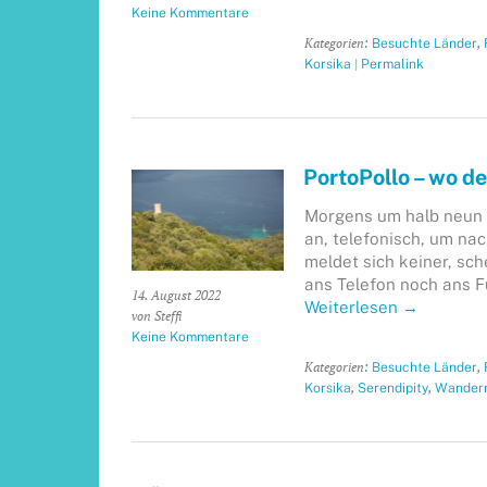
Keine Kommentare
Kategorien:
,
Besuchte Länder
|
Korsika
Permalink
PortoPollo – wo de
Morgens um halb neun ru
an, telefonisch, um nac
meldet sich keiner, sche
ans Telefon noch ans F
14. August 2022
Weiterlesen
→
von Steffi
Keine Kommentare
Kategorien:
,
Besuchte Länder
,
,
Korsika
Serendipity
Wander