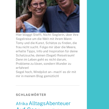
Hier bloggt Steffi, Nicht-Seglerin, über ihre
Segelreise um die Welt mit ihrem Mann
Tomy und die Kunst, Schätze zu finden, die
frau nicht sucht. Folge mir über die Meere,
erhalte Tipps, Info und Inspiration für deine
Schatzsuche, deinen (Segel) Reisetraum!
Denn im Leben geht es nicht darum,
Probleme zu lösen, sondern Wunder zu
erfahren!
Segel hoch, Windpilot an – mach‘ es dir mit
mir in meinem Blog gemütlich!
SCHLAGWÖRTER
AlltagsAbenteuer
Afrika