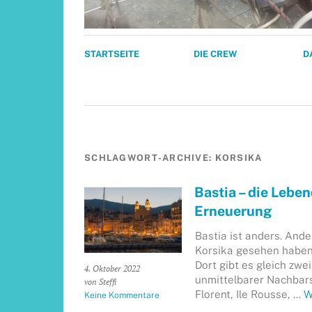
STARTSEITE
DIE CREW
D
SCHLAGWORT-ARCHIVE:
KORSIKA
Bastia – die Lebe
Erneuerung
Bastia ist anders. Ander
Korsika gesehen haben.
Dort gibt es gleich zwe
4. Oktober 2022
unmittelbarer Nachbarsc
von Steffi
Florent, Ile Rousse, …
W
Keine Kommentare