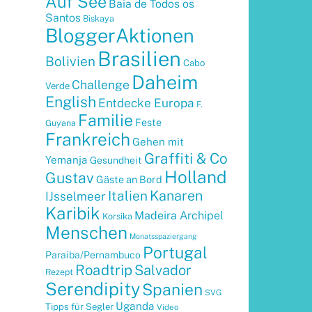
Auf See
Baia de Todos os
Santos
Biskaya
BloggerAktionen
Brasilien
Bolivien
Cabo
Daheim
Challenge
Verde
English
Entdecke Europa
F.
Familie
Feste
Guyana
Frankreich
Gehen mit
Graffiti & Co
Yemanja
Gesundheit
Holland
Gustav
Gäste an Bord
Kanaren
Italien
IJsselmeer
Karibik
Madeira Archipel
Korsika
Menschen
Monatsspaziergang
Portugal
Paraiba/Pernambuco
Roadtrip
Salvador
Rezept
Serendipity
Spanien
SVG
Uganda
Tipps für Segler
Video