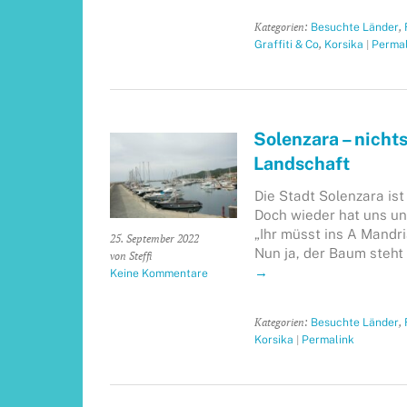
Kategorien:
,
Besuchte Länder
,
|
Graffiti & Co
Korsika
Permal
Solenzara – nicht
Landschaft
Die Stadt Solenzara is
Doch wieder hat uns un
„Ihr müsst ins A Mandri
25. September 2022
Nun ja, der Baum steht 
von Steffi
→
Keine Kommentare
Kategorien:
,
Besuchte Länder
|
Korsika
Permalink