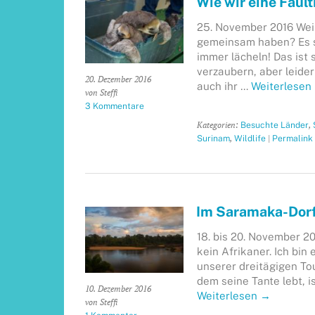
Wie wir eine Faul
25. November 2016 Weiß
gemeinsam haben? Es si
immer lächeln! Das ist 
verzaubern, aber leider
20. Dezember 2016
auch ihr …
Weiterlesen
von Steffi
3 Kommentare
Kategorien:
,
Besuchte Länder
,
|
Surinam
Wildlife
Permalink
Im Saramaka-Dorf
18. bis 20. November 201
kein Afrikaner. Ich bin
unserer dreitägigen To
dem seine Tante lebt, i
10. Dezember 2016
Weiterlesen
→
von Steffi