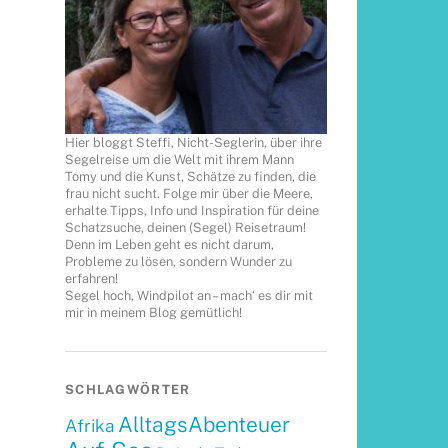
Hier bloggt Steffi, Nicht-Seglerin, über ihre
Segelreise um die Welt mit ihrem Mann
Tomy und die Kunst, Schätze zu finden, die
frau nicht sucht. Folge mir über die Meere,
erhalte Tipps, Info und Inspiration für deine
Schatzsuche, deinen (Segel) Reisetraum!
Denn im Leben geht es nicht darum,
Probleme zu lösen, sondern Wunder zu
erfahren!
Segel hoch, Windpilot an – mach‘ es dir mit
mir in meinem Blog gemütlich!
SCHLAGWÖRTER
AlltagsAbenteuer
Afrika