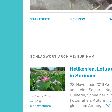
STARTSEITE
DIE CREW
D
SCHLAGWORT-ARCHIVE:
SURINAM
Helikonien, Lotus
in Surinam
22. November 2016 Wer 
und keine Seglerin. Naj
Quilterin, Schneiderin,
14. Januar 2017
Fotografien, Autorin… 
von Steffi
gleich am Anfang …
We
6 Kommentare