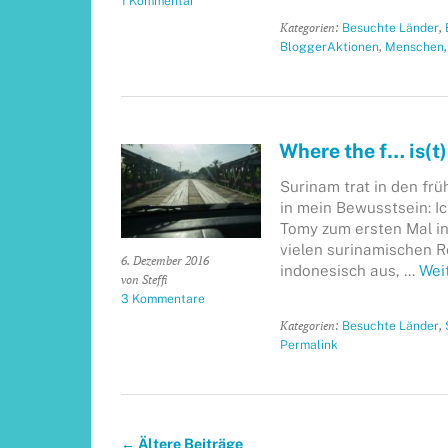
1 Kommentar
Kategorien:
,
Besuchte Länder
,
BloggerAktionen
Menschen
Where the f… is(t
Surinam trat in den fr
in mein Bewusstsein: 
Tomy zum ersten Mal i
vielen surinamischen Re
6. Dezember 2016
indonesisch aus, …
Wei
von Steffi
3 Kommentare
Kategorien:
,
Besuchte Länder
Permalink
←
Ältere Beiträge