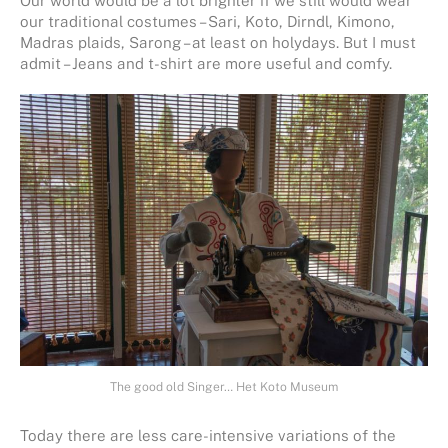
Our world would be a lot brighter if we still would wear
our traditional costumes – Sari, Koto, Dirndl, Kimono,
Madras plaids, Sarong – at least on holydays. But I must
admit – Jeans and t-shirt are more useful and comfy.
The good old Singer… Het Koto Museum
Today there are less care-intensive variations of the