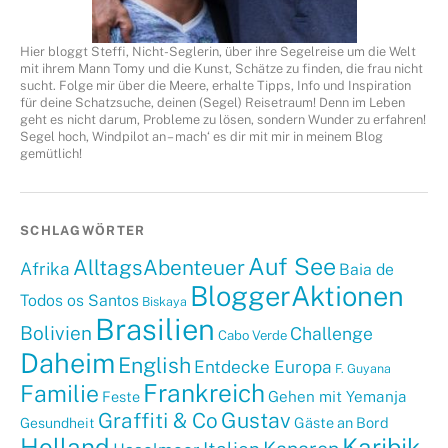
Hier bloggt Steffi, Nicht-Seglerin, über ihre Segelreise um die Welt
mit ihrem Mann Tomy und die Kunst, Schätze zu finden, die frau nicht
sucht. Folge mir über die Meere, erhalte Tipps, Info und Inspiration
für deine Schatzsuche, deinen (Segel) Reisetraum! Denn im Leben
geht es nicht darum, Probleme zu lösen, sondern Wunder zu erfahren!
Segel hoch, Windpilot an – mach‘ es dir mit mir in meinem Blog
gemütlich!
SCHLAGWÖRTER
Auf See
AlltagsAbenteuer
Afrika
Baia de
BloggerAktionen
Todos os Santos
Biskaya
Brasilien
Bolivien
Challenge
Cabo Verde
Daheim
English
Entdecke Europa
F. Guyana
Frankreich
Familie
Gehen mit Yemanja
Feste
Graffiti & Co
Gustav
Gäste an Bord
Gesundheit
Holland
Karibik