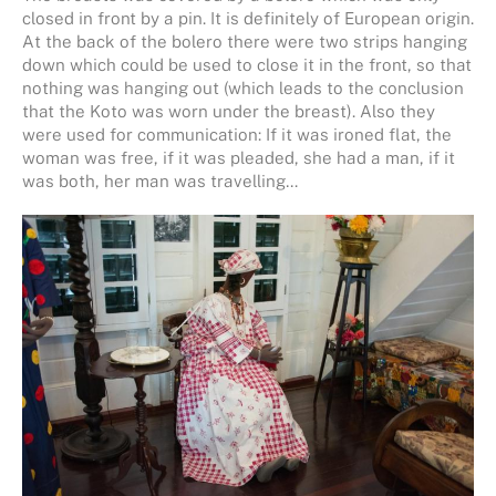
closed in front by a pin. It is definitely of European origin.
At the back of the bolero there were two strips hanging
down which could be used to close it in the front, so that
nothing was hanging out (which leads to the conclusion
that the Koto was worn under the breast). Also they
were used for communication: If it was ironed flat, the
woman was free, if it was pleaded, she had a man, if it
was both, her man was travelling…