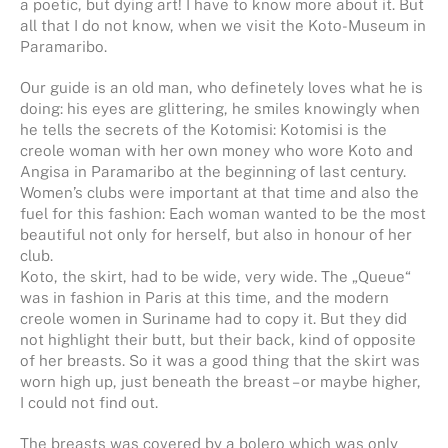
a poetic, but dying art! I have to know more about it. But
all that I do not know, when we visit the Koto-Museum in
Paramaribo.
Our guide is an old man, who definetely loves what he is
doing: his eyes are glittering, he smiles knowingly when
he tells the secrets of the Kotomisi: Kotomisi is the
creole woman with her own money who wore Koto and
Angisa in Paramaribo at the beginning of last century.
Women’s clubs were important at that time and also the
fuel for this fashion: Each woman wanted to be the most
beautiful not only for herself, but also in honour of her
club.
Koto, the skirt, had to be wide, very wide. The „Queue“
was in fashion in Paris at this time, and the modern
creole women in Suriname had to copy it. But they did
not highlight their butt, but their back, kind of opposite
of her breasts. So it was a good thing that the skirt was
worn high up, just beneath the breast – or maybe higher,
I could not find out.
The breasts was covered by a bolero which was only