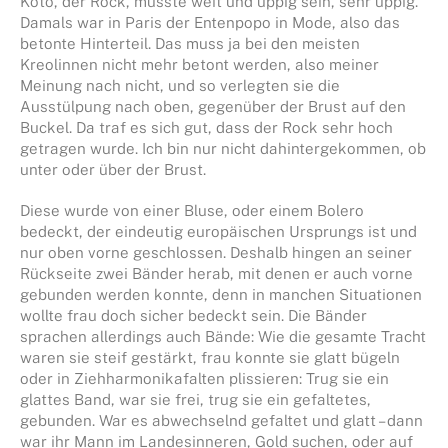
Koto, der Rock, musste weit und üppig sein, sehr üppig.
Damals war in Paris der Entenpopo in Mode, also das
betonte Hinterteil. Das muss ja bei den meisten
Kreolinnen nicht mehr betont werden, also meiner
Meinung nach nicht, und so verlegten sie die
Ausstülpung nach oben, gegenüber der Brust auf den
Buckel. Da traf es sich gut, dass der Rock sehr hoch
getragen wurde. Ich bin nur nicht dahintergekommen, ob
unter oder über der Brust.
Diese wurde von einer Bluse, oder einem Bolero
bedeckt, der eindeutig europäischen Ursprungs ist und
nur oben vorne geschlossen. Deshalb hingen an seiner
Rückseite zwei Bänder herab, mit denen er auch vorne
gebunden werden konnte, denn in manchen Situationen
wollte frau doch sicher bedeckt sein. Die Bänder
sprachen allerdings auch Bände: Wie die gesamte Tracht
waren sie steif gestärkt, frau konnte sie glatt bügeln
oder in Ziehharmonikafalten plissieren: Trug sie ein
glattes Band, war sie frei, trug sie ein gefaltetes,
gebunden. War es abwechselnd gefaltet und glatt – dann
war ihr Mann im Landesinneren, Gold suchen, oder auf