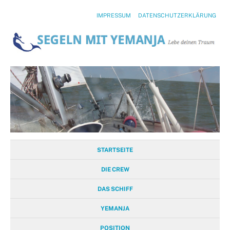
IMPRESSUM
DATENSCHUTZERKLÄRUNG
STARTSEITE
DIE CREW
DAS SCHIFF
YEMANJA
POSITION