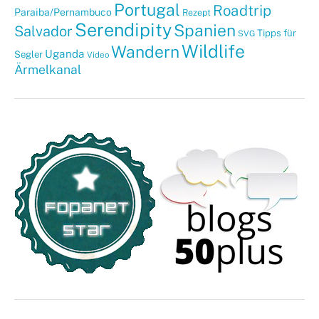
Portugal
Roadtrip
Paraiba/Pernambuco
Rezept
Serendipity
Spanien
Salvador
Tipps für
SVG
Wildlife
Wandern
Uganda
Segler
Video
Ärmelkanal