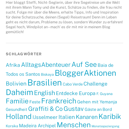
Hier bloggt Steffi, Nicht-Seglerin, über ihre Segelreise um die Welt
mit ihrem Mann Tomy und die Kunst, Schätze zu finden, die frau nicht
sucht. Folge mir über die Meere, erhalte Tipps, Info und Inspiration
für deine Schatzsuche, deinen (Segel) Reisetraum! Denn im Leben
geht es nicht darum, Probleme zu lösen, sondern Wunder zu erfahren!
Segel hoch, Windpilot an – mach‘ es dir mit mir in meinem Blog
gemütlich!
SCHLAGWÖRTER
Auf See
AlltagsAbenteuer
Afrika
Baia de
BloggerAktionen
Todos os Santos
Biskaya
Brasilien
Bolivien
Challenge
Cabo Verde
Daheim
English
Entdecke Europa
F. Guyana
Frankreich
Familie
Gehen mit Yemanja
Feste
Graffiti & Co
Gustav
Gäste an Bord
Gesundheit
Holland
Karibik
Kanaren
Italien
IJsselmeer
Menschen
Madeira Archipel
Korsika
Monatsspaziergang