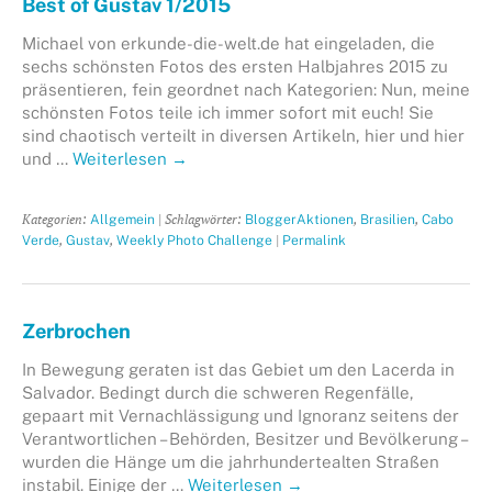
Best of Gustav 1/2015
Michael von erkunde-die-welt.de hat eingeladen, die
sechs schönsten Fotos des ersten Halbjahres 2015 zu
präsentieren, fein geordnet nach Kategorien: Nun, meine
schönsten Fotos teile ich immer sofort mit euch! Sie
sind chaotisch verteilt in diversen Artikeln, hier und hier
und …
Weiterlesen
→
Kategorien:
| Schlagwörter:
,
,
Allgemein
BloggerAktionen
Brasilien
Cabo
,
,
|
Verde
Gustav
Weekly Photo Challenge
Permalink
Zerbrochen
In Bewegung geraten ist das Gebiet um den Lacerda in
Salvador. Bedingt durch die schweren Regenfälle,
gepaart mit Vernachlässigung und Ignoranz seitens der
Verantwortlichen – Behörden, Besitzer und Bevölkerung –
wurden die Hänge um die jahrhundertealten Straßen
instabil. Einige der …
Weiterlesen
→