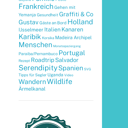
Frankreich
Gehen mit
Graffiti & Co
Yemanja
Gesundheit
Holland
Gustav
Gäste an Bord
Kanaren
Italien
IJsselmeer
Karibik
Madeira Archipel
Korsika
Menschen
Monatsspaziergang
Portugal
Paraiba/Pernambuco
Roadtrip
Salvador
Rezept
Serendipity
Spanien
SVG
Uganda
Tipps für Segler
Video
Wildlife
Wandern
Ärmelkanal