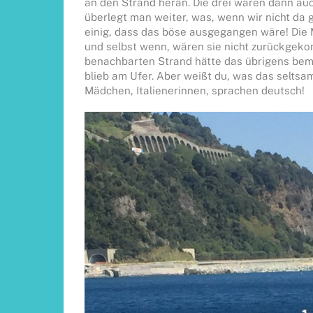
an den Strand heran. Die drei waren dann auch
überlegt man weiter, was, wenn wir nicht da 
einig, dass das böse ausgegangen wäre! Die Mu
und selbst wenn, wären sie nicht zurückge
benachbarten Strand hätte das übrigens beme
blieb am Ufer. Aber weißt du, was das seltsa
Mädchen, Italienerinnen, sprachen deutsch!