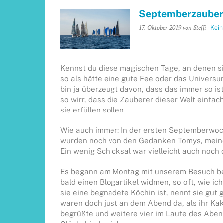
Septemberzauber
17. Oktober 2019
von Steffi
|
Kei
Kennst du diese magischen Tage, an denen si
so als hätte eine gute Fee oder das Universu
bin ja überzeugt davon, dass das immer so i
so wirr, dass die Zauberer dieser Welt einfa
sie erfüllen sollen.
Wie auch immer: In der ersten Septemberwoch
wurden noch von den Gedanken Tomys, meiner
Ein wenig Schicksal war vielleicht auch noch 
Es begann am Montag mit unserem Besuch bei P
bald einen Blogartikel widmen, so oft, wie i
sie eine begnadete Köchin ist, nennt sie gut
waren doch just an dem Abend da, als ihr Kak
begrüßte und weitere vier im Laufe des Abend