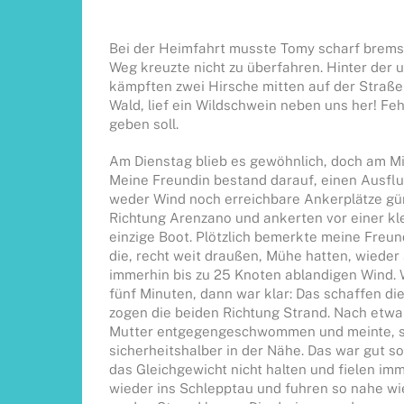
Bei der Heimfahrt musste Tomy scharf brems
Weg kreuzte nicht zu überfahren. Hinter der
kämpften zwei Hirsche mitten auf der Straß
Wald, lief ein Wildschwein neben uns her! Feh
geben soll.
Am Dienstag blieb es gewöhnlich, doch am Mi
Meine Freundin bestand darauf, einen Ausfl
weder Wind noch erreichbare Ankerplätze gün
Richtung Arenzano und ankerten vor einer kle
einzige Boot. Plötzlich bemerkte meine Fre
die, recht weit draußen, Mühe hatten, wieder
immerhin bis zu 25 Knoten ablandigen Wind.
fünf Minuten, dann war klar: Das schaffen die
zogen die beiden Richtung Strand. Nach etwa
Mutter entgegengeschwommen und meinte, sie 
sicherheitshalber in der Nähe. Das war gut so,
das Gleichgewicht nicht halten und fielen im
wieder ins Schlepptau und fuhren so nahe wi