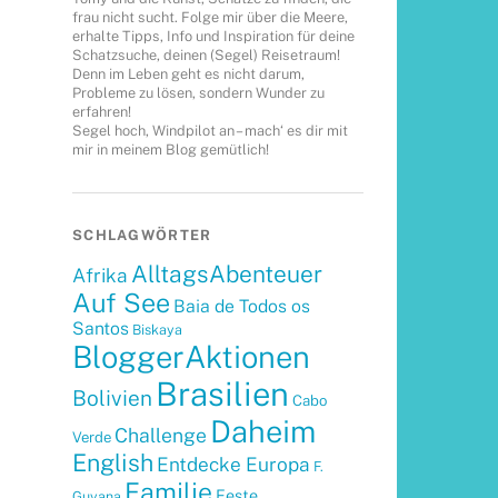
frau nicht sucht. Folge mir über die Meere,
erhalte Tipps, Info und Inspiration für deine
Schatzsuche, deinen (Segel) Reisetraum!
Denn im Leben geht es nicht darum,
Probleme zu lösen, sondern Wunder zu
erfahren!
Segel hoch, Windpilot an – mach‘ es dir mit
mir in meinem Blog gemütlich!
SCHLAGWÖRTER
AlltagsAbenteuer
Afrika
Auf See
Baia de Todos os
Santos
Biskaya
BloggerAktionen
Brasilien
Bolivien
Cabo
Daheim
Challenge
Verde
English
Entdecke Europa
F.
Familie
Feste
Guyana