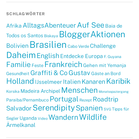
SCHLAGWÖRTER
Auf See
AlltagsAbenteuer
Afrika
Baia de
BloggerAktionen
Todos os Santos
Biskaya
Brasilien
Bolivien
Challenge
Cabo Verde
Daheim
English
Entdecke Europa
F. Guyana
Frankreich
Familie
Gehen mit Yemanja
Feste
Graffiti & Co
Gustav
Gäste an Bord
Gesundheit
Holland
Karibik
Kanaren
Italien
IJsselmeer
Menschen
Madeira Archipel
Korsika
Monatsspaziergang
Portugal
Roadtrip
Paraiba/Pernambuco
Rezept
Serendipity
Spanien
Salvador
Tipps für
SVG
Wildlife
Wandern
Uganda
Segler
Video
Ärmelkanal