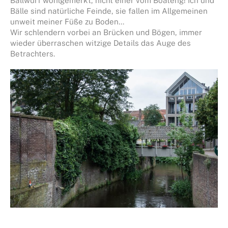
Ballwurf wohlgemerkt, nicht einer vom Boateng! Ich und
Bälle sind natürliche Feinde, sie fallen im Allgemeinen
unweit meiner Füße zu Boden…
Wir schlendern vorbei an Brücken und Bögen, immer
wieder überraschen witzige Details das Auge des
Betrachters.