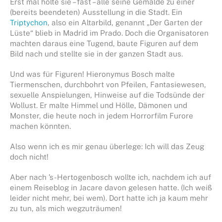
Erst mal holte sie – fast – alle seine Gemälde zu einer
(bereits beendeten) Ausstellung in die Stadt. Ein
Triptychon
, also ein Altarbild, genannt „Der Garten der
Lüste“ blieb in Madrid im Prado. Doch die Organisatoren
machten daraus eine Tugend, baute Figuren auf dem
Bild nach und stellte sie in der ganzen Stadt aus.
Und was für Figuren! Hieronymus Bosch malte
Tiermenschen, durchbohrt von Pfeilen, Fantasiewesen,
sexuelle Anspielungen, Hinweise auf die Todsünde der
Wollust. Er malte Himmel und Hölle, Dämonen und
Monster, die heute noch in jedem Horrorfilm Furore
machen könnten.
Also wenn ich es mir genau überlege: Ich will das Zeug
doch nicht!
Aber nach ’s-Hertogenbosch wollte ich, nachdem ich auf
einem Reiseblog in Jacare davon gelesen hatte. (Ich weiß
leider nicht mehr, bei wem). Dort hatte ich ja kaum mehr
zu tun, als mich wegzuträumen!