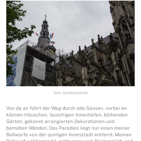
Sint-Janskatedraal
Von da an führt der Weg durch alte Gassen, vorbei an
kleinen Häuschen, lauschigen Innenhöfen, blühenden
Gärten, gekonnt arrangierten Dekorationen und
bemalten Wänden. Das Paradies liegt nur einen meiner
Ballwürfe von der quirligen Innenstadt entfernt. Meinen