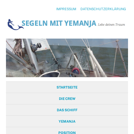
IMPRESSUM
DATENSCHUTZERKLÄRUNG
STARTSEITE
DIE CREW
DAS SCHIFF
YEMANJA
POSITION