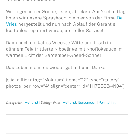
Wir liegen in der Sonne, lesen, stricken. Am Nachmittag
holen wir unsere Sprayhood, die hier von der Firma
De
Vries
hergestellt und nun nach Ablauf der Garantie
kostenlos repariert wurde, ab – toller Service!
Dann noch ein kaltes Wieckse Witte und frisch in
dünnem Teig frittierte Kibbelinge mit Knofloksauce im
warmen Licht der September-Abend-Sonne!
Das Leben meint es wieder gut mit uns! Danke!
[slickr-flickr tag=“Makkum“ items=“12″ type=“gallery“
photos_per_row=“4″ align=“center“ id=“11175583@N04″]
Kategorien:
| Schlagwörter:
,
|
Holland
Holland
IJsselmeer
Permalink