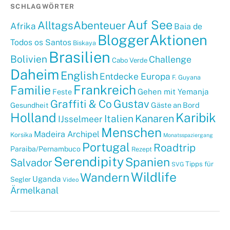
SCHLAGWÖRTER
Auf See
AlltagsAbenteuer
Afrika
Baia de
BloggerAktionen
Todos os Santos
Biskaya
Brasilien
Bolivien
Challenge
Cabo Verde
Daheim
English
Entdecke Europa
F. Guyana
Frankreich
Familie
Gehen mit Yemanja
Feste
Graffiti & Co
Gustav
Gäste an Bord
Gesundheit
Holland
Karibik
Kanaren
Italien
IJsselmeer
Menschen
Madeira Archipel
Korsika
Monatsspaziergang
Portugal
Roadtrip
Paraiba/Pernambuco
Rezept
Serendipity
Spanien
Salvador
Tipps für
SVG
Wildlife
Wandern
Uganda
Segler
Video
Ärmelkanal