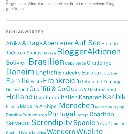
Segel hoch, Windpilot an – mach‘ es dir mit mir in meinem Blog
gemütlich!
SCHLAGWÖRTER
Auf See
AlltagsAbenteuer
Afrika
Baia de
BloggerAktionen
Todos os Santos
Biskaya
Brasilien
Bolivien
Challenge
Cabo Verde
Daheim
English
Entdecke Europa
F. Guyana
Frankreich
Familie
Gehen mit Yemanja
Feste
Graffiti & Co
Gustav
Gäste an Bord
Gesundheit
Holland
Karibik
Kanaren
Italien
IJsselmeer
Menschen
Madeira Archipel
Korsika
Monatsspaziergang
Portugal
Roadtrip
Paraiba/Pernambuco
Rezept
Serendipity
Spanien
Salvador
Tipps für
SVG
Wildlife
Wandern
Uganda
Segler
Video