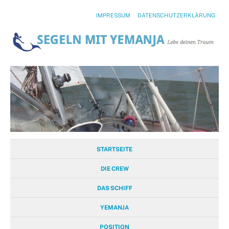
IMPRESSUM
DATENSCHUTZERKLÄRUNG
STARTSEITE
DIE CREW
DAS SCHIFF
YEMANJA
POSITION