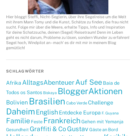
Hier bloggt Steffi, Nicht-Seglerin, über ihre Segelreise um die Welt
mit ihrem Mann Tomy und die Kunst, Schätze zu finden, die frau nicht
sucht. Folge mir über die Meere, erhalte Tipps, Info und Inspiration
für deine Schatzsuche, deinen (Segel) Reisetraum! Denn im Leben
geht es nicht darum, Probleme zu lösen, sondern Wunder zu erfahren!
Segel hoch, Windpilot an – mach‘ es dir mit mir in meinem Blog
gemütlich!
SCHLAGWÖRTER
Auf See
AlltagsAbenteuer
Afrika
Baia de
BloggerAktionen
Todos os Santos
Biskaya
Brasilien
Bolivien
Challenge
Cabo Verde
Daheim
English
Entdecke Europa
F. Guyana
Frankreich
Familie
Gehen mit Yemanja
Feste
Graffiti & Co
Gustav
Gäste an Bord
Gesundheit