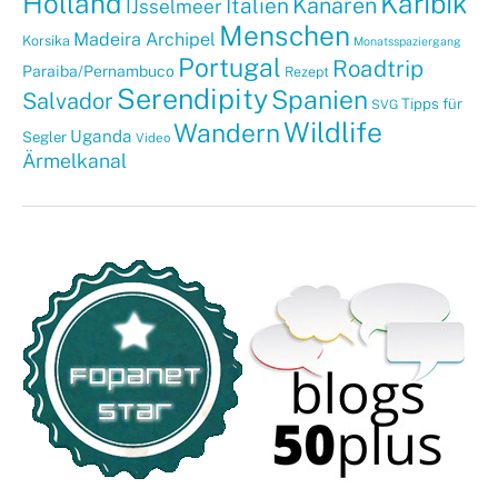
Holland
Karibik
Kanaren
Italien
IJsselmeer
Menschen
Madeira Archipel
Korsika
Monatsspaziergang
Portugal
Roadtrip
Paraiba/Pernambuco
Rezept
Serendipity
Spanien
Salvador
Tipps für
SVG
Wildlife
Wandern
Uganda
Segler
Video
Ärmelkanal