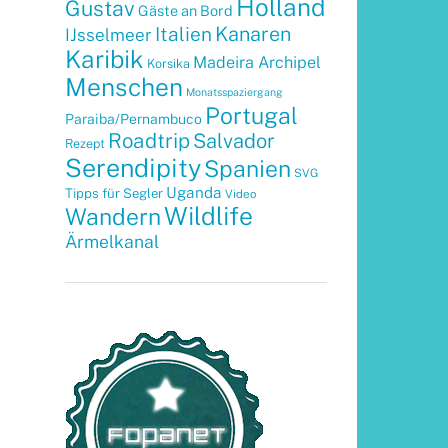
Holland
Gustav
Gäste an Bord
Kanaren
Italien
IJsselmeer
Karibik
Madeira Archipel
Korsika
Menschen
Monatsspaziergang
Portugal
Paraiba/Pernambuco
Roadtrip
Salvador
Rezept
Serendipity
Spanien
SVG
Uganda
Tipps für Segler
Video
Wildlife
Wandern
Ärmelkanal