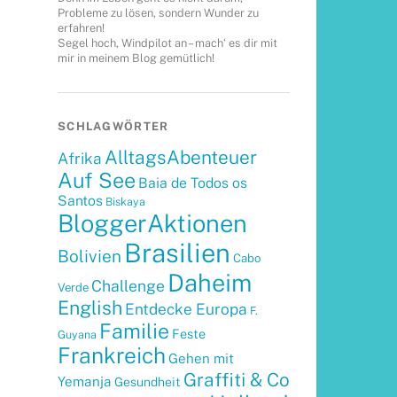
Probleme zu lösen, sondern Wunder zu
erfahren!
Segel hoch, Windpilot an – mach‘ es dir mit
mir in meinem Blog gemütlich!
SCHLAGWÖRTER
AlltagsAbenteuer
Afrika
Auf See
Baia de Todos os
Santos
Biskaya
BloggerAktionen
Brasilien
Bolivien
Cabo
Daheim
Challenge
Verde
English
Entdecke Europa
F.
Familie
Feste
Guyana
Frankreich
Gehen mit
Graffiti & Co
Yemanja
Gesundheit