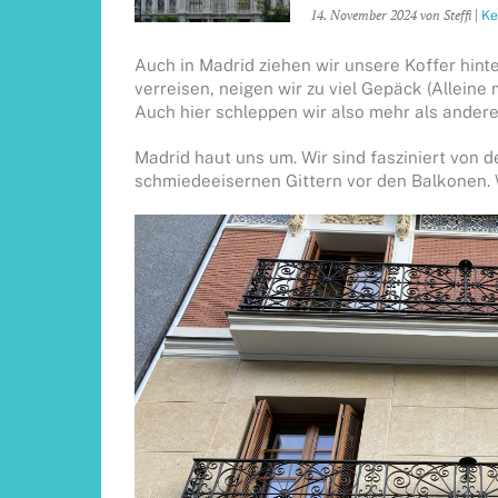
14. November 2024
von Steffi
|
Ke
Auch in Madrid ziehen wir unsere Koffer hint
verreisen, neigen wir zu viel Gepäck (Alleine 
Auch hier schleppen wir also mehr als andere
Madrid haut uns um. Wir sind fasziniert von 
schmiedeeisernen Gittern vor den Balkonen. W