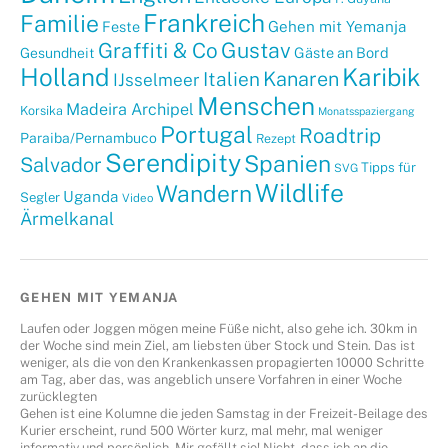
Frankreich
Familie
Gehen mit Yemanja
Feste
Graffiti & Co
Gustav
Gäste an Bord
Gesundheit
Holland
Karibik
Kanaren
Italien
IJsselmeer
Menschen
Madeira Archipel
Korsika
Monatsspaziergang
Portugal
Roadtrip
Paraiba/Pernambuco
Rezept
Serendipity
Spanien
Salvador
Tipps für
SVG
Wildlife
Wandern
Uganda
Segler
Video
Ärmelkanal
GEHEN MIT YEMANJA
Laufen oder Joggen mögen meine Füße nicht, also gehe ich. 30km in
der Woche sind mein Ziel, am liebsten über Stock und Stein. Das ist
weniger, als die von den Krankenkassen propagierten 10000 Schritte
am Tag, aber das, was angeblich unsere Vorfahren in einer Woche
zurücklegten
Gehen ist eine Kolumne die jeden Samstag in der Freizeit-Beilage des
Kurier erscheint, rund 500 Wörter kurz, mal mehr, mal weniger
informativ und persönlich. Mir gefällt sie! Nicht, dass ich an die