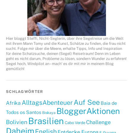
Hier bloggt Steffi, Nicht-Seglerin, über ihre Segelreise um die Welt
mit ihrem Mann Tomy und die Kunst, Schätze zu finden, die frau nicht
sucht. Folge mir über die Meere, erhalte Tipps, Info und Inspiration
für deine Schatzsuche, deinen (Segel) Reisetraum! Denn im Leben
geht es nicht darum, Probleme zu lösen, sondern Wunder zu erfahren!
Segel hoch, Windpilot an – mach‘ es dir mit mir in meinem Blog
gemütlich!
SCHLAGWÖRTER
Auf See
AlltagsAbenteuer
Afrika
Baia de
BloggerAktionen
Todos os Santos
Biskaya
Brasilien
Bolivien
Challenge
Cabo Verde
Daheim
English
Entdecke Europa
F. Guyana