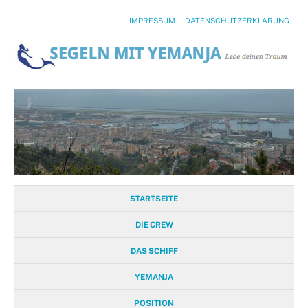
IMPRESSUM
DATENSCHUTZERKLÄRUNG
STARTSEITE
DIE CREW
DAS SCHIFF
YEMANJA
POSITION