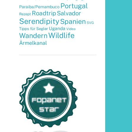
Portugal
Paraiba/Pernambuco
Roadtrip
Salvador
Rezept
Serendipity
Spanien
SVG
Uganda
Tipps für Segler
Video
Wildlife
Wandern
Ärmelkanal