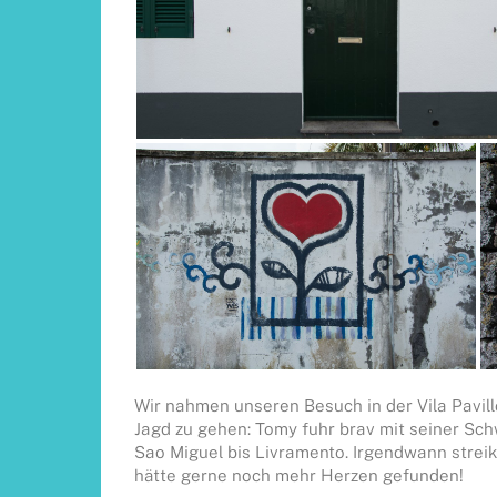
Wir nahmen unseren Besuch in der Vila Pavill
Jagd zu gehen: Tomy fuhr brav mit seiner Sch
Sao Miguel bis Livramento. Irgendwann streikt
hätte gerne noch mehr Herzen gefunden!