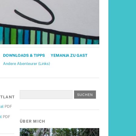
DOWNLOADS & TIPPS
YEMANJA ZU GAST
Andere Abenteurer (Links)
TLANTIK
al
PDF
l
PDF
ÜBER MICH