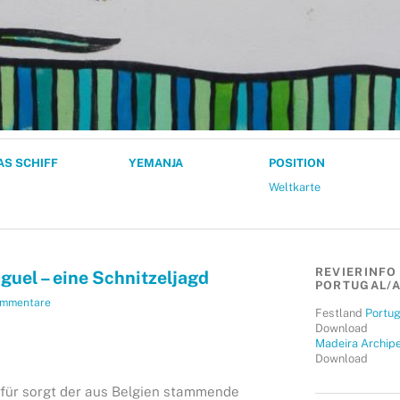
AS SCHIFF
YEMANJA
POSITION
Weltkarte
REVIERINFO
guel – eine Schnitzeljagd
PORTUGAL/A
ommentare
Festland
Portug
Download
Madeira Archipe
Download
Dafür sorgt der aus Belgien stammende