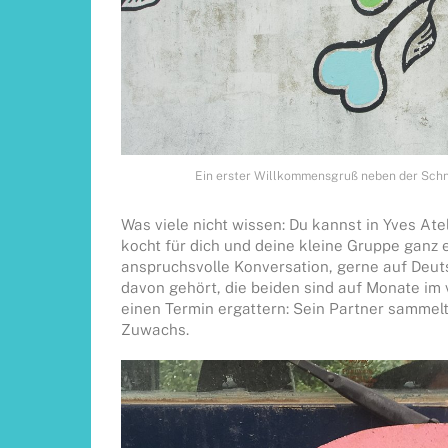
Ein erster Willkommensgruß neben der Schn
Was viele nicht wissen: Du kannst in Yves Ate
kocht für dich und deine kleine Gruppe ganz e
anspruchsvolle Konversation, gerne auf Deuts
davon gehört, die beiden sind auf Monate im 
einen Termin ergattern: Sein Partner sammelt
Zuwachs.