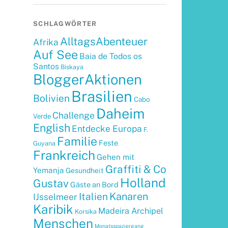
SCHLAGWÖRTER
AlltagsAbenteuer
Afrika
Auf See
Baia de Todos os
Santos
Biskaya
BloggerAktionen
Brasilien
Bolivien
Cabo
Daheim
Challenge
Verde
English
Entdecke Europa
F.
Familie
Feste
Guyana
Frankreich
Gehen mit
Graffiti & Co
Yemanja
Gesundheit
Holland
Gustav
Gäste an Bord
Kanaren
Italien
IJsselmeer
Karibik
Madeira Archipel
Korsika
Menschen
Monatsspaziergang