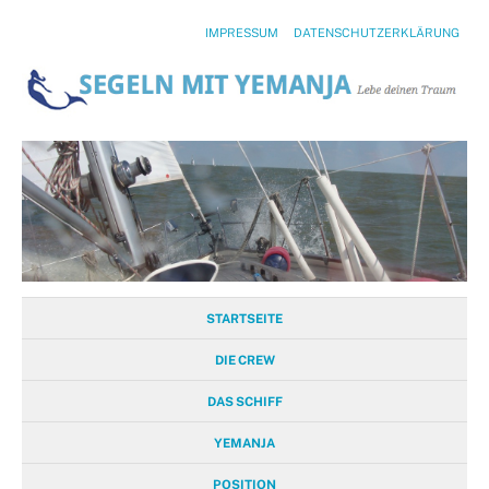
IMPRESSUM
DATENSCHUTZERKLÄRUNG
STARTSEITE
DIE CREW
DAS SCHIFF
YEMANJA
POSITION