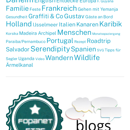
English
Entdecke Europa
F. Guyana
Frankreich
Familie
Gehen mit Yemanja
Feste
Graffiti & Co
Gustav
Gäste an Bord
Gesundheit
Holland
Karibik
Kanaren
Italien
IJsselmeer
Menschen
Madeira Archipel
Korsika
Monatsspaziergang
Portugal
Roadtrip
Paraiba/Pernambuco
Rezept
Serendipity
Spanien
Salvador
Tipps für
SVG
Wildlife
Wandern
Uganda
Segler
Video
Ärmelkanal