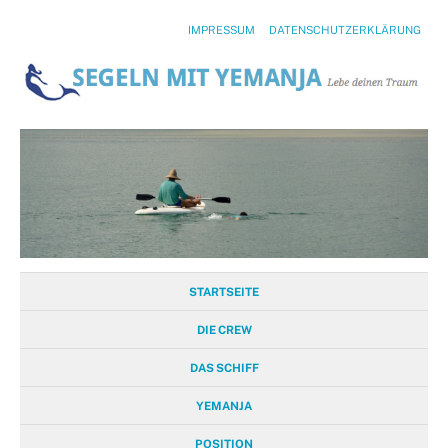
IMPRESSUM
DATENSCHUTZERKLÄRUNG
STARTSEITE
DIE CREW
DAS SCHIFF
YEMANJA
POSITION