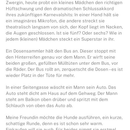
Zwergin, heute probt ein kleines Mädchen den richtigen
Hüftschwung und den dramatischen Schlussakkord
ihres zukünftigen Karnevalshits: In einer Hand hält sie
ein imaginäres Mikrofon, die andere streckt sie
theatralisch langsam von sich, der Kopf liegt im Nacken,
die Augen geschlossen. Ist sie fünf? Oder sechs? Wie in
jedem (kleinen) Mädchen steckt ein Superstar in ihr.
Ein Dosensammler hält den Bus an. Dieser stoppt mit
den Hinterreifen genau vor dem Mann. Er wirft seine
beiden großen, gefüllten Mülltüten unter dem Bus, vor
die Räder. Der Bus rollt an, zerquetscht die Dosen – es ist
wieder Platz in der Tüte für mehr.
In einer Seitengasse wäscht ein Mann sein Auto. Das
Auto steht dicht am Haus auf dem Gehweg. Der Mann
steht am Balkon oben drüber und spritzt mit dem
Schlauch von oben das Auto ab.
Meine Freundin möchte die Hunde ausführen, ein kurze,
schattige Runde, denn es ist schon sehr warm.
Einkaufen will sie auch. Für beides nimmt sie erstmal