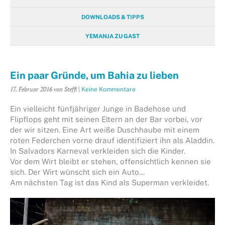
DOWNLOADS & TIPPS
YEMANJA ZU GAST
Ein paar Gründe, um Bahia zu lieben
17. Februar 2016
von Steffi
|
Keine Kommentare
Ein vielleicht fünfjähriger Junge in Badehose und
Flipflops geht mit seinen Eltern an der Bar vorbei, vor
der wir sitzen. Eine Art weiße Duschhaube mit einem
roten Federchen vorne drauf identifiziert ihn als Aladdin.
In Salvadors Karneval verkleiden sich die Kinder.
Vor dem Wirt bleibt er stehen, offensichtlich kennen sie
sich. Der Wirt wünscht sich ein Auto…
Am nächsten Tag ist das Kind als Superman verkleidet.