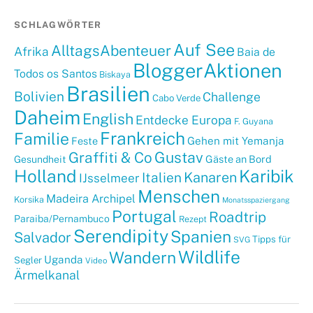
SCHLAGWÖRTER
Auf See
AlltagsAbenteuer
Afrika
Baia de
BloggerAktionen
Todos os Santos
Biskaya
Brasilien
Bolivien
Challenge
Cabo Verde
Daheim
English
Entdecke Europa
F. Guyana
Frankreich
Familie
Gehen mit Yemanja
Feste
Graffiti & Co
Gustav
Gäste an Bord
Gesundheit
Holland
Karibik
Kanaren
Italien
IJsselmeer
Menschen
Madeira Archipel
Korsika
Monatsspaziergang
Portugal
Roadtrip
Paraiba/Pernambuco
Rezept
Serendipity
Spanien
Salvador
Tipps für
SVG
Wildlife
Wandern
Uganda
Segler
Video
Ärmelkanal