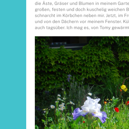
die Äste, Gräser und Blumen in meinem Garten
großen, festen und doch kuschelig weichen Bet
schnarcht im Körbchen neben mir. Jetzt, im F
und von den Dächern vor meinem Fenster. Kühl i
auch tagsüber. Ich mag es, von Tomy gewärm