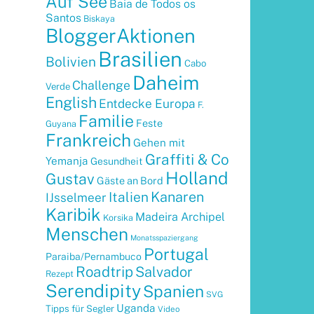
Auf See
Baia de Todos os
Santos
Biskaya
BloggerAktionen
Brasilien
Bolivien
Cabo
Daheim
Challenge
Verde
English
Entdecke Europa
F.
Familie
Feste
Guyana
Frankreich
Gehen mit
Graffiti & Co
Yemanja
Gesundheit
Holland
Gustav
Gäste an Bord
Kanaren
Italien
IJsselmeer
Karibik
Madeira Archipel
Korsika
Menschen
Monatsspaziergang
Portugal
Paraiba/Pernambuco
Roadtrip
Salvador
Rezept
Serendipity
Spanien
SVG
Uganda
Tipps für Segler
Video