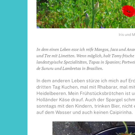
Iris und 
In dem einen Leben esse ich reife Mangos, Jaca und Ana
und Tee mit Limetten. Wenn möglich, holt Tomy frische B
landestypische Spezialitäten, Tapas in Spanien; Portwe
de Sururu und Lambretas in Brasilien.
In dem anderen Leben stürze ich mich auf Er
dritten Tag Kuchen, mal mit Rhabarar, mal mi
Heidelbeeren. Mein Frühstücksbrötchen ist un
Holländer Käse drauf. Auch der Spargel schme
sonntags mit den Kindern, trinken Bier, nicht e
auf dem Wasser und auch keinen Caipirinha.