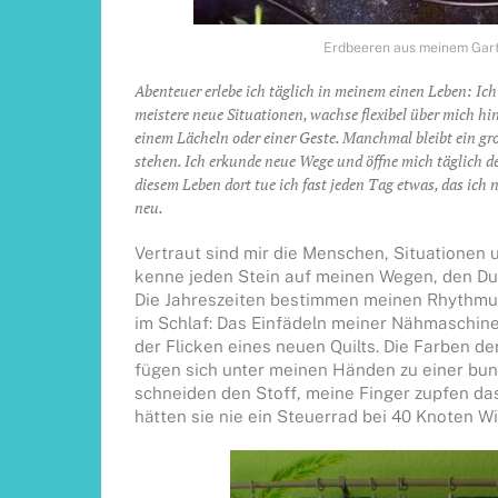
Erdbeeren aus meinem Gart
Abenteuer erlebe ich täglich in meinem einen Leben: Ich s
meistere neue Situationen, wachse flexibel über mich hi
einem Lächeln oder einer Geste. Manchmal bleibt ein gr
stehen. Ich erkunde neue Wege und öffne mich täglich 
diesem Leben dort tue ich fast jeden Tag etwas, das ich 
neu.
Vertraut sind mir die Menschen, Situationen
kenne jeden Stein auf meinen Wegen, den Duf
Die Jahreszeiten bestimmen meinen Rhythmus, 
im Schlaf: Das Einfädeln meiner Nähmaschi
der Flicken eines neuen Quilts. Die Farben de
fügen sich unter meinen Händen zu einer b
schneiden den Stoff, meine Finger zupfen da
hätten sie nie ein Steuerrad bei 40 Knoten 