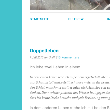
STARTSEITE
DIE CREW
D
Doppelleben
7. Juli 2015
von Steffi
|
15 Kommentare
Ich lebe zwei Leben in einem.
In dem einen Leben lebe ich auf einem Segelschiff. Mein
aus Schaumstoff und geteilt, ich liege meist in der Bes
den Schlaf, manchmal wirft es mich rücksichtslos von ein
denken. Dann wieder platscht das Wasser laut gegen die 
dass ich keine Decke brauche und jede Berührung unan
In dem anderen Leben stehe ich mit beiden Be