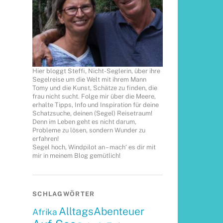
Hier bloggt Steffi, Nicht-Seglerin, über ihre
Segelreise um die Welt mit ihrem Mann
Tomy und die Kunst, Schätze zu finden, die
frau nicht sucht. Folge mir über die Meere,
erhalte Tipps, Info und Inspiration für deine
Schatzsuche, deinen (Segel) Reisetraum!
Denn im Leben geht es nicht darum,
Probleme zu lösen, sondern Wunder zu
erfahren!
Segel hoch, Windpilot an – mach‘ es dir mit
mir in meinem Blog gemütlich!
SCHLAGWÖRTER
AlltagsAbenteuer
Afrika