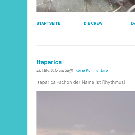
STARTSEITE
DIE CREW
D
Itaparica
23. März 2015
von Steffi
|
Keine Kommentare
Itaparica – schon der Name ist Rhythmus!