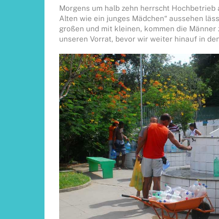
Morgens um halb zehn herrscht Hochbetrieb a
Alten wie ein junges Mädchen“ aussehen lässt
großen und mit kleinen, kommen die Männer 
unseren Vorrat, bevor wir weiter hinauf in de