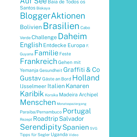
Auf See
Baia de Todos os
Santos
Biskaya
BloggerAktionen
Brasilien
Bolivien
Cabo
Daheim
Challenge
Verde
English
Entdecke Europa
F.
Familie
Feste
Guyana
Frankreich
Gehen mit
Graffiti & Co
Yemanja
Gesundheit
Holland
Gustav
Gäste an Bord
Kanaren
Italien
IJsselmeer
Karibik
Madeira Archipel
Korsika
Menschen
Monatsspaziergang
Portugal
Paraiba/Pernambuco
Roadtrip
Salvador
Rezept
Serendipity
Spanien
SVG
Uganda
Tipps für Segler
Video