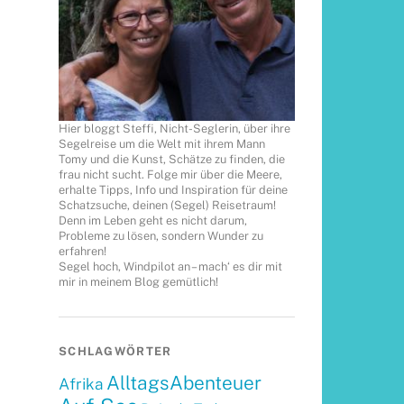
Hier bloggt Steffi, Nicht-Seglerin, über ihre
Segelreise um die Welt mit ihrem Mann
Tomy und die Kunst, Schätze zu finden, die
frau nicht sucht. Folge mir über die Meere,
erhalte Tipps, Info und Inspiration für deine
Schatzsuche, deinen (Segel) Reisetraum!
Denn im Leben geht es nicht darum,
Probleme zu lösen, sondern Wunder zu
erfahren!
Segel hoch, Windpilot an – mach‘ es dir mit
mir in meinem Blog gemütlich!
SCHLAGWÖRTER
AlltagsAbenteuer
Afrika