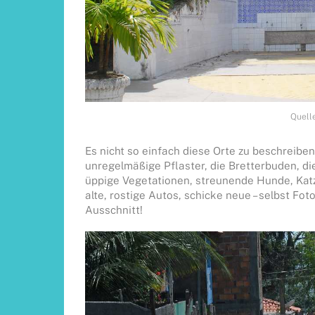
Quell
Es nicht so einfach diese Orte zu beschreibe
unregelmäßige Pflaster, die Bretterbuden, di
üppige Vegetationen, streunende Hunde, Katze
alte, rostige Autos, schicke neue – selbst Fo
Ausschnitt!