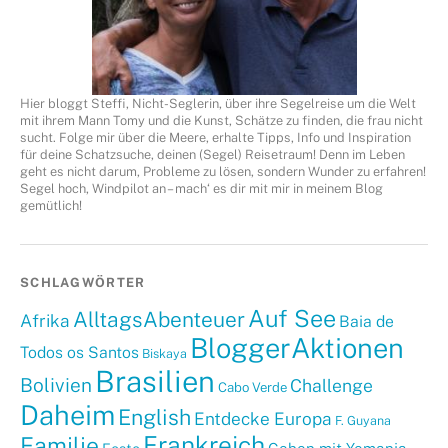
Hier bloggt Steffi, Nicht-Seglerin, über ihre Segelreise um die Welt
mit ihrem Mann Tomy und die Kunst, Schätze zu finden, die frau nicht
sucht. Folge mir über die Meere, erhalte Tipps, Info und Inspiration
für deine Schatzsuche, deinen (Segel) Reisetraum! Denn im Leben
geht es nicht darum, Probleme zu lösen, sondern Wunder zu erfahren!
Segel hoch, Windpilot an – mach‘ es dir mit mir in meinem Blog
gemütlich!
SCHLAGWÖRTER
Auf See
AlltagsAbenteuer
Afrika
Baia de
BloggerAktionen
Todos os Santos
Biskaya
Brasilien
Bolivien
Challenge
Cabo Verde
Daheim
English
Entdecke Europa
F. Guyana
Frankreich
Familie