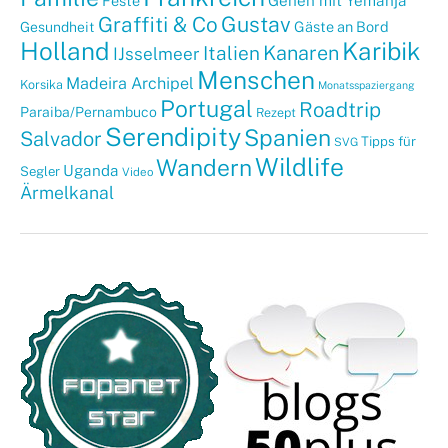
Gehen mit Yemanja
Feste
Graffiti & Co
Gustav
Gäste an Bord
Gesundheit
Holland
Karibik
Kanaren
Italien
IJsselmeer
Menschen
Madeira Archipel
Korsika
Monatsspaziergang
Portugal
Roadtrip
Paraiba/Pernambuco
Rezept
Serendipity
Spanien
Salvador
Tipps für
SVG
Wildlife
Wandern
Uganda
Segler
Video
Ärmelkanal