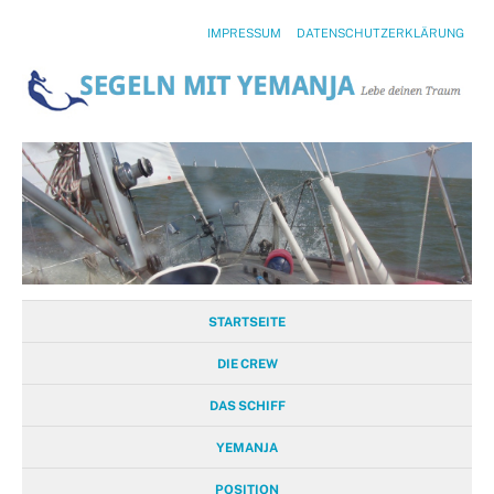
IMPRESSUM
DATENSCHUTZERKLÄRUNG
STARTSEITE
DIE CREW
DAS SCHIFF
YEMANJA
POSITION