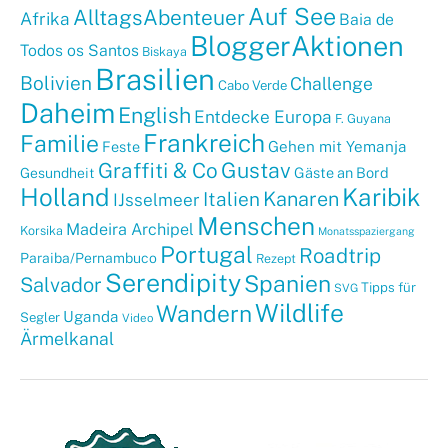
Auf See
AlltagsAbenteuer
Afrika
Baia de
BloggerAktionen
Todos os Santos
Biskaya
Brasilien
Bolivien
Challenge
Cabo Verde
Daheim
English
Entdecke Europa
F. Guyana
Frankreich
Familie
Gehen mit Yemanja
Feste
Graffiti & Co
Gustav
Gäste an Bord
Gesundheit
Holland
Karibik
Kanaren
Italien
IJsselmeer
Menschen
Madeira Archipel
Korsika
Monatsspaziergang
Portugal
Roadtrip
Paraiba/Pernambuco
Rezept
Serendipity
Spanien
Salvador
Tipps für
SVG
Wildlife
Wandern
Uganda
Segler
Video
Ärmelkanal