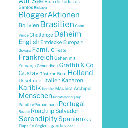
Auf See
Baia de Todos os
Santos
Biskaya
BloggerAktionen
Brasilien
Bolivien
Cabo
Daheim
Challenge
Verde
English
Entdecke Europa
F.
Familie
Feste
Guyana
Frankreich
Gehen mit
Graffiti & Co
Yemanja
Gesundheit
Holland
Gustav
Gäste an Bord
Kanaren
Italien
IJsselmeer
Karibik
Madeira Archipel
Korsika
Menschen
Monatsspaziergang
Portugal
Paraiba/Pernambuco
Roadtrip
Salvador
Rezept
Serendipity
Spanien
SVG
Uganda
Tipps für Segler
Video