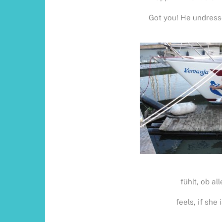
Got you! He undress
fühlt, ob all
feels, if she i