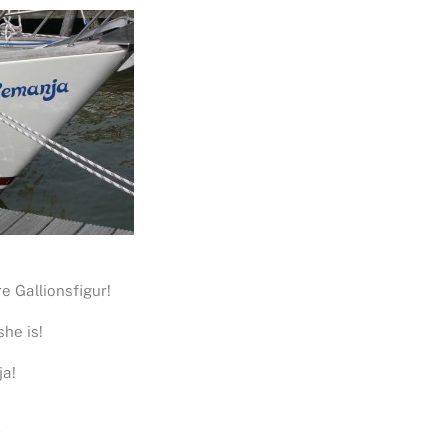
re Gallionsfigur!
she is!
ja!
k