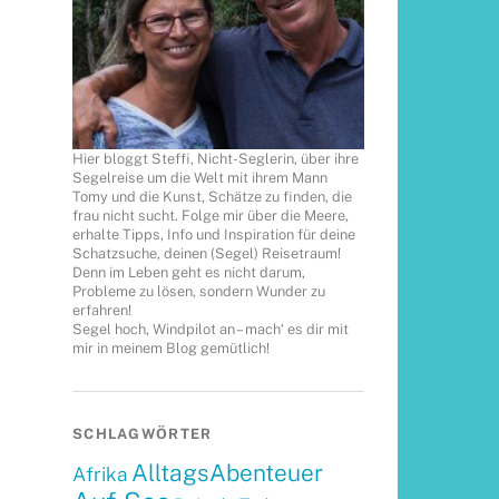
Hier bloggt Steffi, Nicht-Seglerin, über ihre
Segelreise um die Welt mit ihrem Mann
Tomy und die Kunst, Schätze zu finden, die
frau nicht sucht. Folge mir über die Meere,
erhalte Tipps, Info und Inspiration für deine
Schatzsuche, deinen (Segel) Reisetraum!
Denn im Leben geht es nicht darum,
Probleme zu lösen, sondern Wunder zu
erfahren!
Segel hoch, Windpilot an – mach‘ es dir mit
mir in meinem Blog gemütlich!
SCHLAGWÖRTER
AlltagsAbenteuer
Afrika