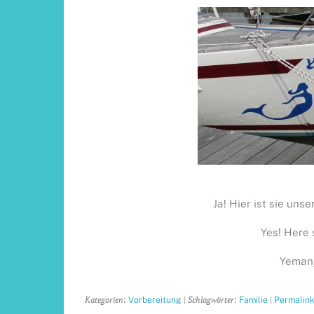
Ja! Hier ist sie unse
Yes! Here 
Yeman
Kategorien:
| Schlagwörter:
|
Vorbereitung
Familie
Permalin