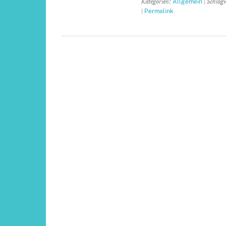
Kategorien:
| Schlag
Allgemein
|
Permalink