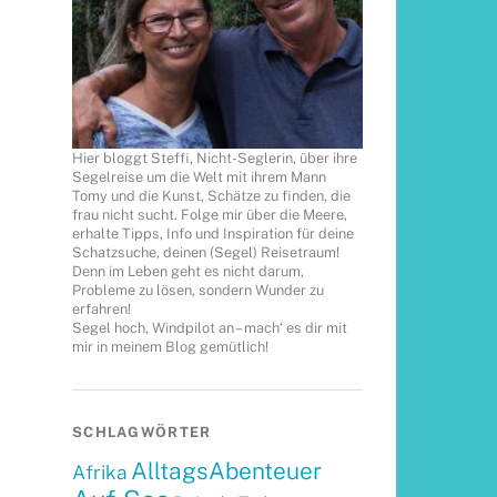
Hier bloggt Steffi, Nicht-Seglerin, über ihre
Segelreise um die Welt mit ihrem Mann
Tomy und die Kunst, Schätze zu finden, die
frau nicht sucht. Folge mir über die Meere,
erhalte Tipps, Info und Inspiration für deine
Schatzsuche, deinen (Segel) Reisetraum!
Denn im Leben geht es nicht darum,
Probleme zu lösen, sondern Wunder zu
erfahren!
Segel hoch, Windpilot an – mach‘ es dir mit
mir in meinem Blog gemütlich!
SCHLAGWÖRTER
AlltagsAbenteuer
Afrika