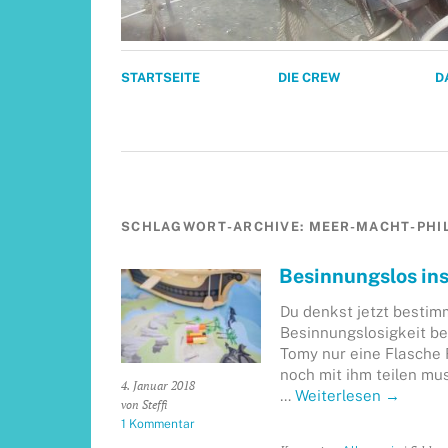
STARTSEITE
DIE CREW
D
SCHLAGWORT-ARCHIVE:
MEER-MACHT-PHI
Besinnungslos ins
Du denkst jetzt bestimm
Besinnungslosigkeit bes
Tomy nur eine Flasche 
noch mit ihm teilen mus
4. Januar 2018
…
Weiterlesen
→
von Steffi
1 Kommentar