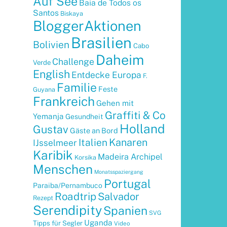
Auf See
Baia de Todos os
Santos
Biskaya
BloggerAktionen
Brasilien
Bolivien
Cabo
Daheim
Challenge
Verde
English
Entdecke Europa
F.
Familie
Feste
Guyana
Frankreich
Gehen mit
Graffiti & Co
Yemanja
Gesundheit
Holland
Gustav
Gäste an Bord
Kanaren
Italien
IJsselmeer
Karibik
Madeira Archipel
Korsika
Menschen
Monatsspaziergang
Portugal
Paraiba/Pernambuco
Roadtrip
Salvador
Rezept
Serendipity
Spanien
SVG
Uganda
Tipps für Segler
Video