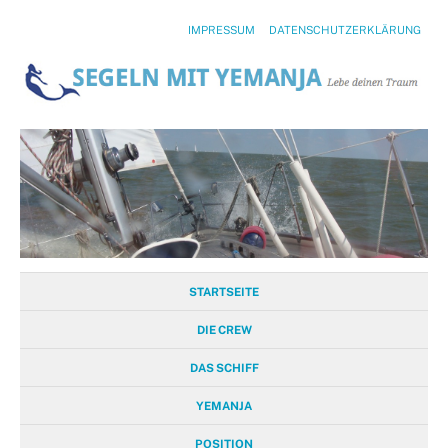
IMPRESSUM
DATENSCHUTZERKLÄRUNG
STARTSEITE
DIE CREW
DAS SCHIFF
YEMANJA
POSITION