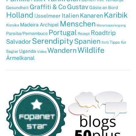
Graffiti & Co
Gustav
Gäste an Bord
Gesundheit
Holland
Karibik
Kanaren
Italien
IJsselmeer
Menschen
Madeira Archipel
Korsika
Monatsspaziergang
Portugal
Roadtrip
Paraiba/Pernambuco
Rezept
Serendipity
Spanien
Salvador
Tipps für
SVG
Wildlife
Wandern
Uganda
Segler
Video
Ärmelkanal