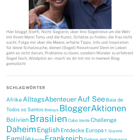
Hier bloggt Steffi, Nicht-Seglerin, über ihre Segelreise um die Welt
mit ihrem Mann Tomy und die Kunst, Schätze zu finden, die frau nicht
sucht. Folge mir über die Meere, erhalte Tipps, Info und Inspiration
für deine Schatzsuche, deinen (Segel) Reisetraum! Denn im Leben
geht es nicht darum, Probleme zu lösen, sondern Wunder zu erfahren!
Segel hoch, Windpilot an – mach‘ es dir mit mir in meinem Blog
gemütlich!
SCHLAGWÖRTER
Auf See
AlltagsAbenteuer
Afrika
Baia de
BloggerAktionen
Todos os Santos
Biskaya
Brasilien
Bolivien
Challenge
Cabo Verde
Daheim
English
Entdecke Europa
F. Guyana
Frankreich
Familie
Gehen mit Yemanja
Feste