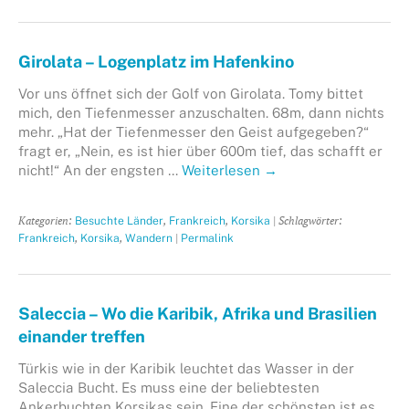
Girolata – Logenplatz im Hafenkino
Vor uns öffnet sich der Golf von Girolata. Tomy bittet
mich, den Tiefenmesser anzuschalten. 68m, dann nichts
mehr. „Hat der Tiefenmesser den Geist aufgegeben?“
fragt er, „Nein, es ist hier über 600m tief, das schafft er
nicht!“ An der engsten …
Weiterlesen
→
Kategorien:
,
,
| Schlagwörter:
Besuchte Länder
Frankreich
Korsika
,
,
|
Frankreich
Korsika
Wandern
Permalink
Saleccia – Wo die Karibik, Afrika und Brasilien
einander treffen
Türkis wie in der Karibik leuchtet das Wasser in der
Saleccia Bucht. Es muss eine der beliebtesten
Ankerbuchten Korsikas sein. Eine der schönsten ist es