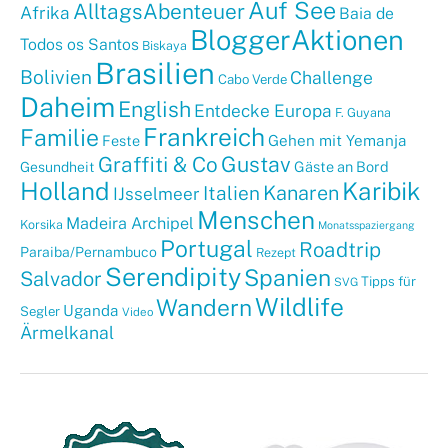
Auf See
AlltagsAbenteuer
Afrika
Baia de
BloggerAktionen
Todos os Santos
Biskaya
Brasilien
Bolivien
Challenge
Cabo Verde
Daheim
English
Entdecke Europa
F. Guyana
Frankreich
Familie
Gehen mit Yemanja
Feste
Graffiti & Co
Gustav
Gäste an Bord
Gesundheit
Holland
Karibik
Kanaren
Italien
IJsselmeer
Menschen
Madeira Archipel
Korsika
Monatsspaziergang
Portugal
Roadtrip
Paraiba/Pernambuco
Rezept
Serendipity
Spanien
Salvador
Tipps für
SVG
Wildlife
Wandern
Uganda
Segler
Video
Ärmelkanal