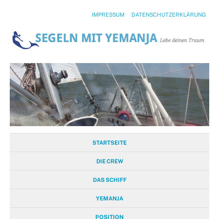
IMPRESSUM
DATENSCHUTZERKLÄRUNG
STARTSEITE
DIE CREW
DAS SCHIFF
YEMANJA
POSITION