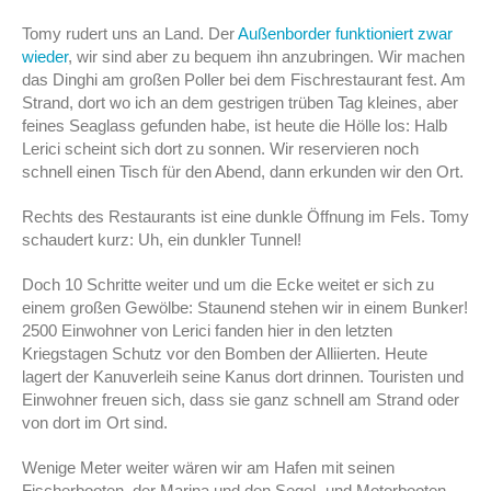
Tomy rudert uns an Land. Der
Außenborder funktioniert zwar
wieder
, wir sind aber zu bequem ihn anzubringen. Wir machen
das Dinghi am großen Poller bei dem Fischrestaurant fest. Am
Strand, dort wo ich an dem gestrigen trüben Tag kleines, aber
feines Seaglass gefunden habe, ist heute die Hölle los: Halb
Lerici scheint sich dort zu sonnen. Wir reservieren noch
schnell einen Tisch für den Abend, dann erkunden wir den Ort.
Rechts des Restaurants ist eine dunkle Öffnung im Fels. Tomy
schaudert kurz: Uh, ein dunkler Tunnel!
Doch 10 Schritte weiter und um die Ecke weitet er sich zu
einem großen Gewölbe: Staunend stehen wir in einem Bunker!
2500 Einwohner von Lerici fanden hier in den letzten
Kriegstagen Schutz vor den Bomben der Alliierten. Heute
lagert der Kanuverleih seine Kanus dort drinnen. Touristen und
Einwohner freuen sich, dass sie ganz schnell am Strand oder
von dort im Ort sind.
Wenige Meter weiter wären wir am Hafen mit seinen
Fischerbooten, der Marina und den Segel- und Motorbooten