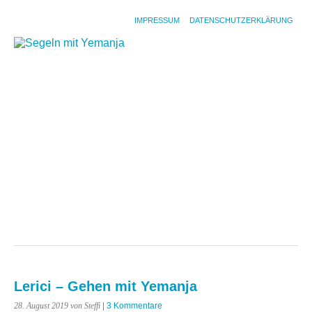
IMPRESSUM
DATENSCHUTZERKLÄRUNG
ST
DIE
CR
DA
SC
YE
PO
DO
&
TI
YE
ZU
GA
Lerici – Gehen mit Yemanja
28. August 2019
von Steffi
|
3 Kommentare