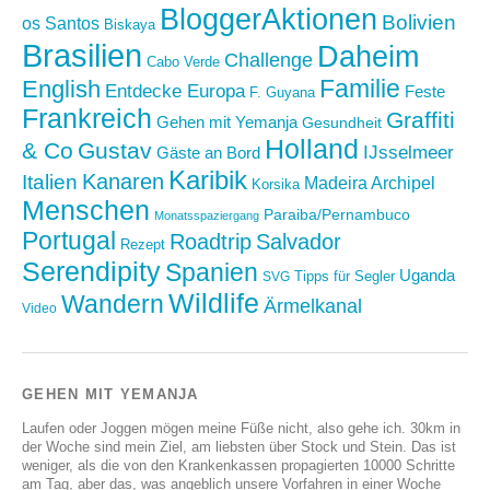
BloggerAktionen
Bolivien
os Santos
Biskaya
Brasilien
Daheim
Challenge
Cabo Verde
Familie
English
Entdecke Europa
Feste
F. Guyana
Frankreich
Graffiti
Gehen mit Yemanja
Gesundheit
Holland
& Co
Gustav
IJsselmeer
Gäste an Bord
Karibik
Kanaren
Italien
Madeira Archipel
Korsika
Menschen
Paraiba/Pernambuco
Monatsspaziergang
Portugal
Roadtrip
Salvador
Rezept
Serendipity
Spanien
Uganda
Tipps für Segler
SVG
Wildlife
Wandern
Ärmelkanal
Video
GEHEN MIT YEMANJA
Laufen oder Joggen mögen meine Füße nicht, also gehe ich. 30km in
der Woche sind mein Ziel, am liebsten über Stock und Stein. Das ist
weniger, als die von den Krankenkassen propagierten 10000 Schritte
am Tag, aber das, was angeblich unsere Vorfahren in einer Woche