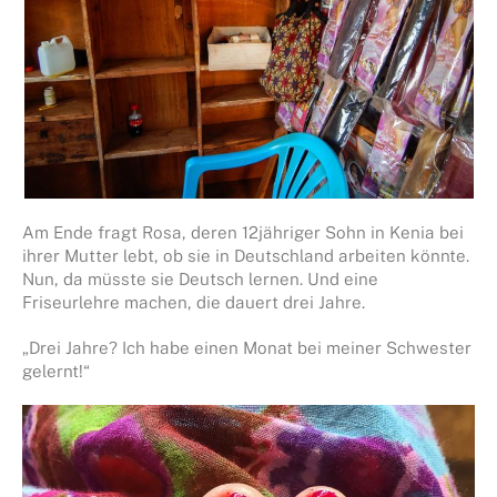
Am Ende fragt Rosa, deren 12jähriger Sohn in Kenia bei
ihrer Mutter lebt, ob sie in Deutschland arbeiten könnte.
Nun, da müsste sie Deutsch lernen. Und eine
Friseurlehre machen, die dauert drei Jahre.
„Drei Jahre? Ich habe einen Monat bei meiner Schwester
gelernt!“