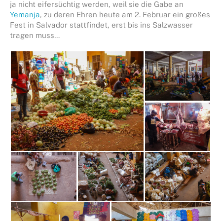
ja nicht eifersüchtig werden, weil sie die Gabe an
Yemanja
, zu deren Ehren heute am 2. Februar ein großes
Fest in Salvador stattfindet, erst bis ins Salzwasser
tragen muss…