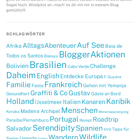
Segel hoch, Windpilot an – mach‘ es dir mit mir in meinem Blog
gemütlich!
SCHLAGWÖRTER
Auf See
AlltagsAbenteuer
Afrika
Baia de
BloggerAktionen
Todos os Santos
Biskaya
Brasilien
Bolivien
Challenge
Cabo Verde
Daheim
English
Entdecke Europa
F. Guyana
Frankreich
Familie
Gehen mit Yemanja
Feste
Graffiti & Co
Gustav
Gäste an Bord
Gesundheit
Holland
Karibik
Kanaren
Italien
IJsselmeer
Menschen
Madeira Archipel
Korsika
Monatsspaziergang
Portugal
Roadtrip
Paraiba/Pernambuco
Rezept
Serendipity
Spanien
Salvador
Tipps für
SVG
Wildlife
Wandern
Uganda
Segler
Video