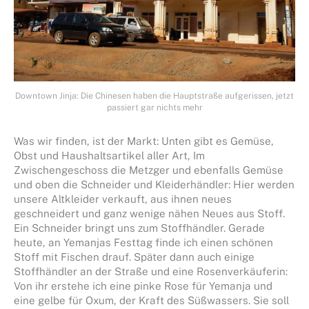
Downtown Jinja: Die Chinesen haben die Hauptstraße aufgerissen, jetzt
passiert gar nichts mehr
Was wir finden, ist der Markt: Unten gibt es Gemüse,
Obst und Haushaltsartikel aller Art, Im
Zwischengeschoss die Metzger und ebenfalls Gemüse
und oben die Schneider und Kleiderhändler: Hier werden
unsere Altkleider verkauft, aus ihnen neues
geschneidert und ganz wenige nähen Neues aus Stoff.
Ein Schneider bringt uns zum Stoffhändler. Gerade
heute, an Yemanjas Festtag finde ich einen schönen
Stoff mit Fischen drauf. Später dann auch einige
Stoffhändler an der Straße und eine Rosenverkäuferin:
Von ihr erstehe ich eine pinke Rose für Yemanja und
eine gelbe für Oxum, der Kraft des Süßwassers. Sie soll