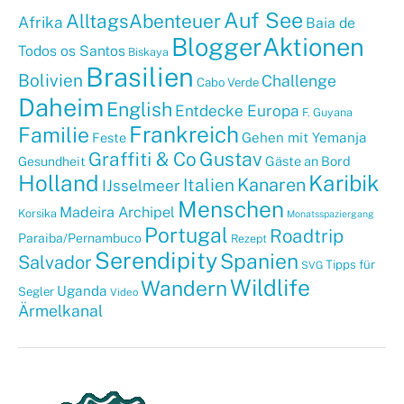
Auf See
AlltagsAbenteuer
Afrika
Baia de
BloggerAktionen
Todos os Santos
Biskaya
Brasilien
Bolivien
Challenge
Cabo Verde
Daheim
English
Entdecke Europa
F. Guyana
Frankreich
Familie
Gehen mit Yemanja
Feste
Graffiti & Co
Gustav
Gäste an Bord
Gesundheit
Holland
Karibik
Kanaren
Italien
IJsselmeer
Menschen
Madeira Archipel
Korsika
Monatsspaziergang
Portugal
Roadtrip
Paraiba/Pernambuco
Rezept
Serendipity
Spanien
Salvador
Tipps für
SVG
Wildlife
Wandern
Uganda
Segler
Video
Ärmelkanal