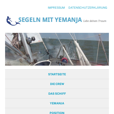
IMPRESSUM
DATENSCHUTZERKLÄRUNG
STARTSEITE
DIE CREW
DAS SCHIFF
YEMANJA
POSITION