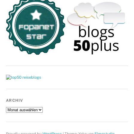
ARCHIV
Archiv
Proudly powered by
WordPress
|
Theme: Yoko von
Elmastudio