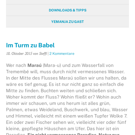
DOWNLOADS & TIPPS
YEMANJA ZU GAST
Im Turm zu Babel
18. Oktober 2015
von Steffi
|
2 Kommentare
Wer nach
Maraú
(Mara-u) und zum Wasserfall von
Tremembé will, muss durch nicht vermessenes Wasser.
In der Mitte des Flusses Maraú sollen wir uns halten, da
wäre es tief genug. Es ist nur nicht ganz so einfach die
Mitte zu finden. Buchten weiten und schließen sich.
Woher kommt der Fluss? Wohin fließt er? Wohin auch
immer wir schauen, um uns herum ist alles grün,
Palmen, etwas Weideland, Buschwerk, und blau, Wasser
und Himmel, vielleicht mit einem weißen Tupfer Wolke 7.
Ein oder zwei Fischer sehen wir, vielleicht vier oder fünf
kleine, gepflegte Häuschen am Ufer. Das hier ist ein
Paradies.
Ein nicht vermessenes Paradies. Natur pur.