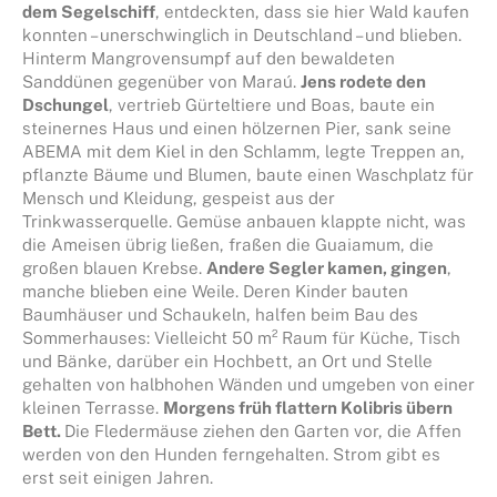
dem Segelschiff
, entdeckten, dass sie hier Wald kaufen
konnten – unerschwinglich in Deutschland – und blieben.
Hinterm Mangrovensumpf auf den bewaldeten
Sanddünen gegenüber von Maraú.
Jens rodete den
Dschungel
, vertrieb Gürteltiere und Boas, baute ein
steinernes Haus und einen hölzernen Pier, sank seine
ABEMA mit dem Kiel in den Schlamm, legte Treppen an,
pflanzte Bäume und Blumen, baute einen Waschplatz für
Mensch und Kleidung, gespeist aus der
Trinkwasserquelle. Gemüse anbauen klappte nicht, was
die Ameisen übrig ließen, fraßen die Guaiamum, die
großen blauen Krebse.
Andere Segler kamen, gingen
,
manche blieben eine Weile. Deren Kinder bauten
Baumhäuser und Schaukeln, halfen beim Bau des
Sommerhauses: Vielleicht 50 m² Raum für Küche, Tisch
und Bänke, darüber ein Hochbett, an Ort und Stelle
gehalten von halbhohen Wänden und umgeben von einer
kleinen Terrasse.
Morgens früh flattern Kolibris übern
Bett.
Die Fledermäuse ziehen den Garten vor, die Affen
werden von den Hunden ferngehalten. Strom gibt es
erst seit einigen Jahren.