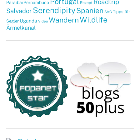
Portugal
Roadtrip
Paraiba/Pernambuco
Rezept
Serendipity
Spanien
Salvador
Tipps für
SVG
Wildlife
Wandern
Uganda
Segler
Video
Ärmelkanal