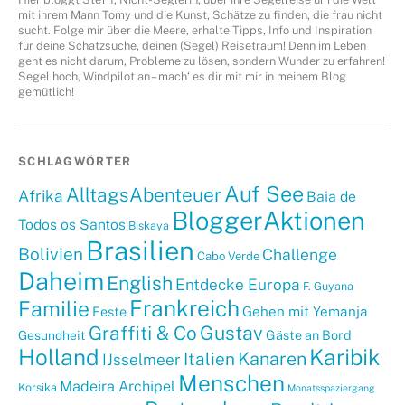
mit ihrem Mann Tomy und die Kunst, Schätze zu finden, die frau nicht
sucht. Folge mir über die Meere, erhalte Tipps, Info und Inspiration
für deine Schatzsuche, deinen (Segel) Reisetraum! Denn im Leben
geht es nicht darum, Probleme zu lösen, sondern Wunder zu erfahren!
Segel hoch, Windpilot an – mach‘ es dir mit mir in meinem Blog
gemütlich!
SCHLAGWÖRTER
Auf See
AlltagsAbenteuer
Afrika
Baia de
BloggerAktionen
Todos os Santos
Biskaya
Brasilien
Bolivien
Challenge
Cabo Verde
Daheim
English
Entdecke Europa
F. Guyana
Frankreich
Familie
Gehen mit Yemanja
Feste
Graffiti & Co
Gustav
Gäste an Bord
Gesundheit
Holland
Karibik
Kanaren
Italien
IJsselmeer
Menschen
Madeira Archipel
Korsika
Monatsspaziergang