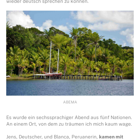
wieder deutsch sprechen zu können.
ABEMA
Es wurde ein sechssprachiger Abend aus fünf Nationen.
An einem Ort, von dem zu träumen ich mich kaum wage.
Jens, Deutscher, und Blanca, Peruanerin,
kamen mit