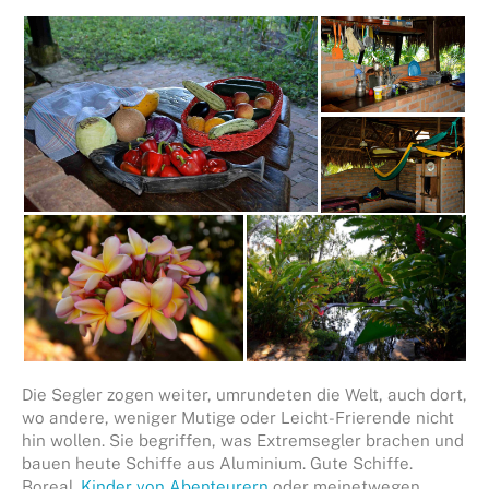
Die Segler zogen weiter, umrundeten die Welt, auch dort,
wo andere, weniger Mutige oder Leicht-Frierende nicht
hin wollen. Sie begriffen, was Extremsegler brachen und
bauen heute Schiffe aus Aluminium. Gute Schiffe.
Boreal.
Kinder von Abenteurern
oder meinetwegen