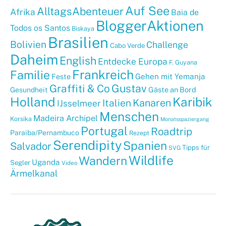
Auf See
AlltagsAbenteuer
Afrika
Baia de
BloggerAktionen
Todos os Santos
Biskaya
Brasilien
Bolivien
Challenge
Cabo Verde
Daheim
English
Entdecke Europa
F. Guyana
Frankreich
Familie
Gehen mit Yemanja
Feste
Graffiti & Co
Gustav
Gäste an Bord
Gesundheit
Holland
Karibik
Kanaren
Italien
IJsselmeer
Menschen
Madeira Archipel
Korsika
Monatsspaziergang
Portugal
Roadtrip
Paraiba/Pernambuco
Rezept
Serendipity
Spanien
Salvador
Tipps für
SVG
Wildlife
Wandern
Uganda
Segler
Video
Ärmelkanal