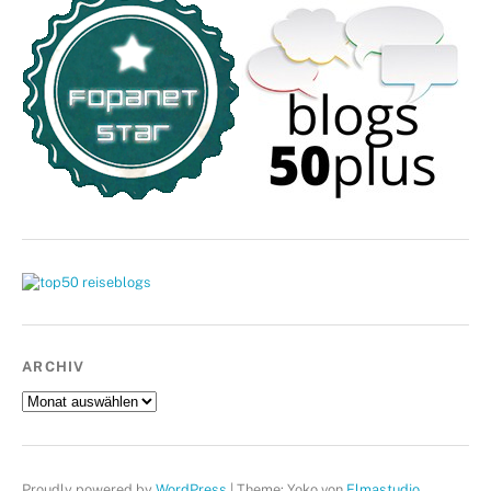
ARCHIV
Archiv
Proudly powered by
WordPress
|
Theme: Yoko von
Elmastudio