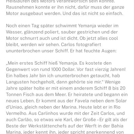
Heißlaufen des Motors verantwortlich sein könnte.
Rausnehmen konnte er ihn nicht, dafür muss der ganze
Motor ausgebaut werden. Und das ist nicht so einfach.
Noch einen Tag später schwimmt Yemanja wieder im
Wasser, glänzend poliert, sauber gestrichen und der
Motor schnurrt auch und ist dicht. Ob jetzt alles cool
bleibt, werden wir sehen. Carlos fotografiert
ununterbrochen unser Schiff. Er hat feuchte Augen:
„Mein erstes Schiff hieß Yemanja. Es kostete den
Gegenwert von rund 1000 Dollar. Vor fast vierzig Jahren!
Ein halbes Jahr bin ich ununterbrochen getaucht, hab
Langusten hochgeholt, dann gehörte sie mir.“ Wenige
Jahre später holte er mit einem anderem Schiff 8 bis 20
Tonnen Fisch aus dem Meer. Er heiratete und begann ein
neues Leben. Er kommt aus der Favela neben dem Solar
d’Uniao, gleich neben der Marina. Heute lebt er in Rio
Vermelho. Aus Carlinhos wurde mit der Zeit Carlos, und
auch Carlão, so etwas wie Karl, der Große – Er gilt als der
Beste der Werkstättenchefs auf der Werft in der Bahia
Marina, jeder kennt ihn, jeder spricht anerkennend von