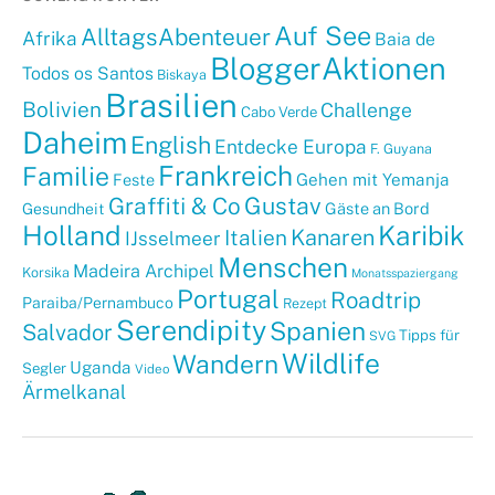
Auf See
AlltagsAbenteuer
Afrika
Baia de
BloggerAktionen
Todos os Santos
Biskaya
Brasilien
Bolivien
Challenge
Cabo Verde
Daheim
English
Entdecke Europa
F. Guyana
Frankreich
Familie
Gehen mit Yemanja
Feste
Graffiti & Co
Gustav
Gäste an Bord
Gesundheit
Holland
Karibik
Kanaren
Italien
IJsselmeer
Menschen
Madeira Archipel
Korsika
Monatsspaziergang
Portugal
Roadtrip
Paraiba/Pernambuco
Rezept
Serendipity
Spanien
Salvador
Tipps für
SVG
Wildlife
Wandern
Uganda
Segler
Video
Ärmelkanal