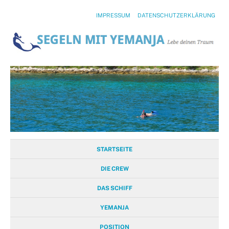
IMPRESSUM
DATENSCHUTZERKLÄRUNG
STARTSEITE
DIE CREW
DAS SCHIFF
YEMANJA
POSITION