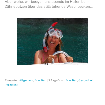
Aber wehe, wir beugen uns abends im Hafen beim
Zähneputzen über das stillstehende Waschbecken…
Kategorien:
,
| Schlagwörter:
,
|
Allgemein
Brasilien
Brasilien
Gesundheit
Permalink