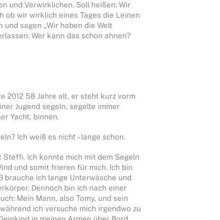
 und Verwirklichen. Soll heißen: Wir
 ob wir wirklich eines Tages die Leinen
n und sagen „Wir haben die Welt
erlassen: Wer kann das schon ahnen?
e 2012 58 Jahre alt, er steht kurz vorm
 seiner Jugend segeln, segelte immer
ner Yacht, binnen.
ln? Ich weiß es nicht – lange schon.
t Steffi. Ich konnte mich mit dem Segeln
nd und somit frieren für mich. Ich bin
 3 brauche ich lange Unterwäsche und
körper. Dennoch bin ich nach einer
auch: Mein Mann, also Tomy, und sein
, während ich versuche mich irgendwo zu
 Kleinkind in meinen Armen über Bord