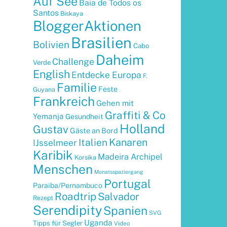
Auf See
Baia de Todos os
Santos
Biskaya
BloggerAktionen
Brasilien
Bolivien
Cabo
Daheim
Challenge
Verde
English
Entdecke Europa
F.
Familie
Feste
Guyana
Frankreich
Gehen mit
Graffiti & Co
Yemanja
Gesundheit
Holland
Gustav
Gäste an Bord
Kanaren
Italien
IJsselmeer
Karibik
Madeira Archipel
Korsika
Menschen
Monatsspaziergang
Portugal
Paraiba/Pernambuco
Roadtrip
Salvador
Rezept
Serendipity
Spanien
SVG
Uganda
Tipps für Segler
Video