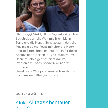
Hier bloggt Steffi, Nicht-Seglerin, über ihre
Segelreise um die Welt mit ihrem Mann
Tomy und die Kunst, Schätze zu finden, die
frau nicht sucht. Folge mir über die Meere,
erhalte Tipps, Info und Inspiration für deine
Schatzsuche, deinen (Segel) Reisetraum!
Denn im Leben geht es nicht darum,
Probleme zu lösen, sondern Wunder zu
erfahren!
Segel hoch, Windpilot an – mach‘ es dir mit
mir in meinem Blog gemütlich!
SCHLAGWÖRTER
AlltagsAbenteuer
Afrika