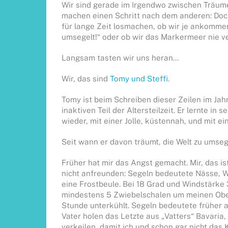
Wir sind gerade im Irgendwo zwischen Träumen
machen einen Schritt nach dem anderen: Doch
für lange Zeit losmachen, ob wir je ankomme
umsegelt!“ oder ob wir das Markermeer nie v
Langsam tasten wir uns heran…
Wir, das sind
Tomy und Steffi
.
Tomy ist beim Schreiben dieser Zeilen im Jahr
inaktiven Teil der Altersteilzeit. Er lernte in
wieder, mit einer Jolle, küstennah, und mit ei
Seit wann er davon träumt, die Welt zu umsege
Früher hat mir das Angst gemacht. Mir, das is
nicht anfreunden: Segeln bedeutete Nässe, Wi
eine Frostbeule. Bei 18 Grad und Windstärke
mindestens 5 Zwiebelschalen um meinen Ober
Stunde unterkühlt. Segeln bedeutete früher 
Vater holen das Letzte aus „Vatters“ Bavaria
verkeilen, damit ich und schon gar nicht das